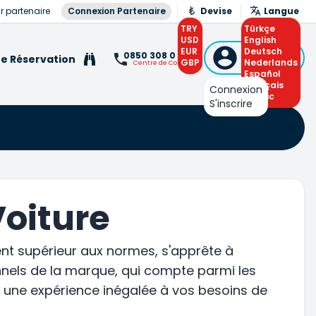
r partenaire
Connexion Partenaire
Devise
Langue
TRY
Türkçe
USD
English
EUR
Connexion
Deutsch
0850 308 0 308
e Réservation
GBP
ou S'inscrire
Nederlands
Centre de Contact
Español
Français
Connexion
Arabic
S'inscrire
Voiture
ient supérieur aux normes, s'apprête à
onnels de la marque, qui compte parmi les
r une expérience inégalée à vos besoins de