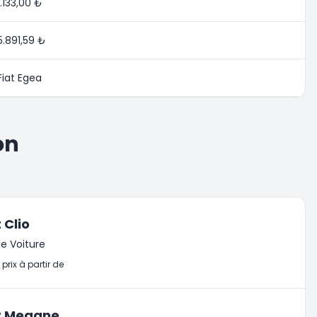
1.133,00 ₺
5.891,59 ₺
Fiat Egea
on
 Clio
e Voiture
prix à partir de
t Megane