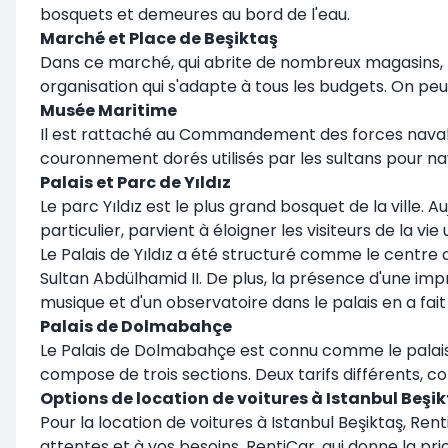
bosquets et demeures au bord de l'eau.
Marché et Place de Beşiktaş
Dans ce marché, qui abrite de nombreux magasins, pa
organisation qui s'adapte à tous les budgets. On peut 
Musée Maritime
Il est rattaché au Commandement des forces navales.
couronnement dorés utilisés par les sultans pour 
Palais et Parc de Yıldız
Le parc Yıldız est le plus grand bosquet de la ville.
particulier, parvient à éloigner les visiteurs de la v
Le Palais de Yıldız a été structuré comme le centre 
Sultan Abdülhamid II. De plus, la présence d'une impr
musique et d'un observatoire dans le palais en a fait u
Palais de Dolmabahçe
Le Palais de Dolmabahçe est connu comme le palais 
compose de trois sections. Deux tarifs différents, co
Options de location de voitures à Istanbul Beşi
Pour la location de voitures à Istanbul Beşiktaş, Re
attentes et à vos besoins. RentiCar, qui donne la pri