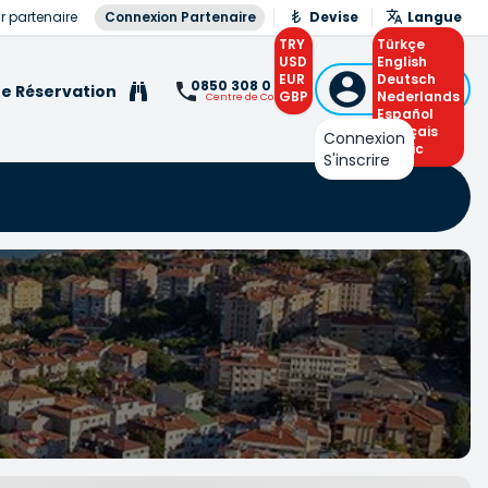
r partenaire
Connexion Partenaire
Devise
Langue
TRY
Türkçe
USD
English
EUR
Connexion
Deutsch
0850 308 0 308
e Réservation
GBP
ou S'inscrire
Nederlands
Centre de Contact
Español
Français
Connexion
Arabic
S'inscrire