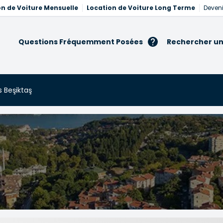
on de Voiture Mensuelle
Location de Voiture Long Terme
Deveni
Questions Fréquemment Posées
Rechercher un
s Beşiktaş
taş