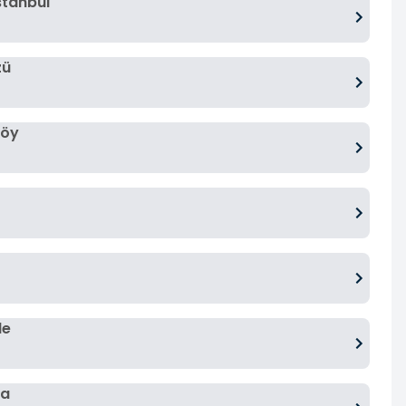
stanbul
zü
köy
de
na