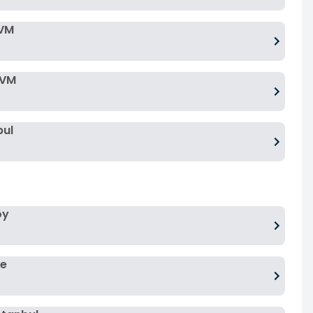
AVM
AVM
bul
öy
ne