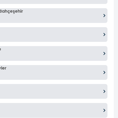
 Bahçeşehir
e
vler