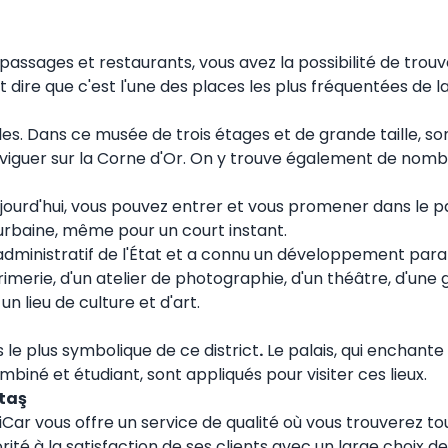
ssages et restaurants, vous avez la possibilité de trouve
dire que c'est l'une des places les plus fréquentées de la 
 Dans ce musée de trois étages et de grande taille, sont
naviguer sur la Corne d'Or. On y trouve également de no
 Aujourd'hui, vous pouvez entrer et vous promener dans le 
ie urbaine, même pour un court instant.
administratif de l'État et a connu un développement paral
imerie, d'un atelier de photographie, d'un théâtre, d'une g
n lieu de culture et d'art.
le plus symbolique de ce district
.
Le palais, qui enchante 
mbiné et étudiant, sont appliqués pour visiter ces lieux.
ktaş
ntiCar vous offre un service de qualité où vous trouverez t
orité à la satisfaction de ses clients avec un large choix 