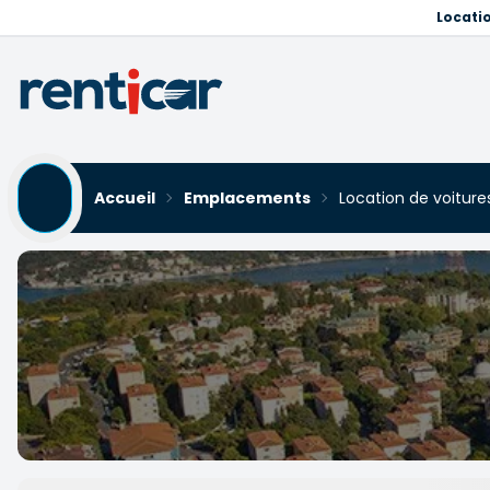
Locati
Accueil
Emplacements
Location de voiture
Location de voitures Beşik
Yükleniyor...