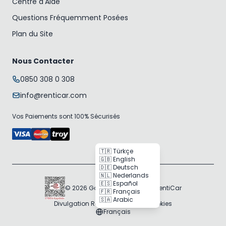
Centre d'Aide
Questions Fréquemment Posées
Plan du Site
Nous Contacter
0850 308 0 308
info@renticar.com
Vos Paiements sont 100% Sécurisés
🇹🇷 Türkçe
🇬🇧 English
🇩🇪 Deutsch
🇳🇱 Nederlands
🇪🇸 Español
© 2026 Gogocar Bilişim A.Ş. | RentiCar
🇫🇷 Français
🇸🇦 Arabic
Divulgation RGPD
Politique des Cookies
Français