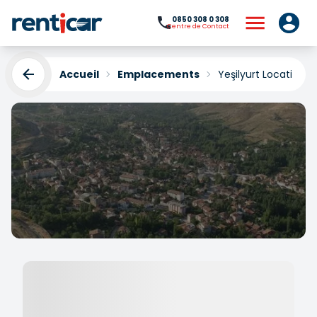
0850 308 0 308
Centre de Contact
Accueil
Emplacements
Yeşilyurt Location d
Yeşilyurt Location de
voiture
Yükleniyor...