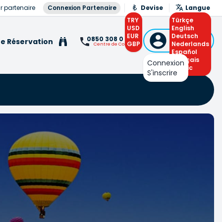
r partenaire
Connexion Partenaire
Devise
Langue
TRY
Türkçe
USD
English
EUR
Connexion
Deutsch
0850 308 0 308
e Réservation
GBP
ou S'inscrire
Nederlands
Centre de Contact
Español
Français
Connexion
Arabic
S'inscrire