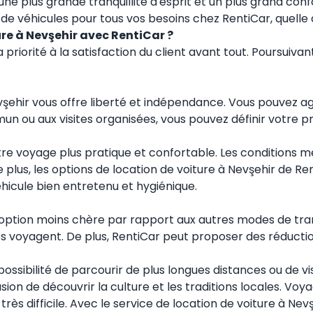
ne plus grande tranquillité d'esprit et un plus grand con
de véhicules pour tous vos besoins chez RentiCar, quelle q
ure à Nevşehir avec RentiCar ?
a priorité à la satisfaction du client avant tout. Poursui
vşehir vous offre liberté et indépendance. Vous pouvez ag
 ou aux visites organisées, vous pouvez définir votre pro
tre voyage plus pratique et confortable. Les conditions m
 De plus, les options de location de voiture à Nevşehir de 
hicule bien entretenu et hygiénique.
e option moins chère par rapport aux autres modes de tran
es voyagent. De plus, RentiCar peut proposer des réductio
 possibilité de parcourir de plus longues distances ou de 
asion de découvrir la culture et les traditions locales. V
ès difficile. Avec le service de location de voiture à Ne