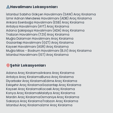
Havalimanı Lokasyonları
İstanbul Sabiha Gökçen Havalimanı (SAW) Araç Kiralama
İzmir Adnan Menderes Havalimanı (ADB) Araç Kiralama
Ankara Esenboğa Havalimanı (ESB) Araç Kiralama
Antalya Havalimanı (AYT) Araç Kiralama
Adana Şakirpaşa Havalimanı (ADA) Araç Kiralama
Trabzon Havalimanı (TZX) Araç Kiralama
Muğla Dalaman Havalimanı Araç Kiralama
Gaziantep Havalimanı (GZT) Araç Kiralama
Kayseri Havalimanı (ASR) Araç Kiralama
Muğla Milas - Bodrum Havalimanı (BJV) Araç Kiralama
İstanbul Havalimanı (IST) Araç Kiralama
Şehir Lokasyonları
Adana Araç Kiralama
Ankara Araç Kiralama
Antalya Araç Kiralama
Bursa Araç Kiralama
Diyarbakır Araç Kiralama
Edirne Araç Kiralama
Eskişehir Araç Kiralama
Gaziantep Araç Kiralama
Kayseri Araç Kiralama
Kocaeli Araç Kiralama
Konya Araç Kiralama
Malatya Araç Kiralama
Mardin Araç Kiralama
Osmaniye Araç Kiralama
Sakarya Araç Kiralama
Trabzon Araç Kiralama
İstanbul Araç Kiralama
İzmir Araç Kiralama