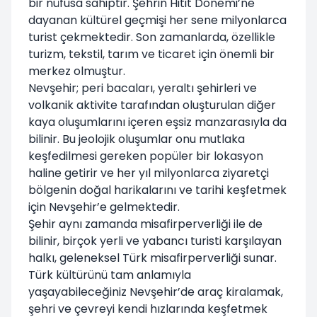
bir nüfusa sahiptir. Şehrin Hitit Dönemi’ne
dayanan kültürel geçmişi her sene milyonlarca
turist çekmektedir. Son zamanlarda, özellikle
turizm, tekstil, tarım ve ticaret için önemli bir
merkez olmuştur.
Nevşehir; peri bacaları, yeraltı şehirleri ve
volkanik aktivite tarafından oluşturulan diğer
kaya oluşumlarını içeren eşsiz manzarasıyla da
bilinir. Bu jeolojik oluşumlar onu mutlaka
keşfedilmesi gereken popüler bir lokasyon
haline getirir ve her yıl milyonlarca ziyaretçi
bölgenin doğal harikalarını ve tarihi keşfetmek
için Nevşehir’e gelmektedir.
Şehir aynı zamanda misafirperverliği ile de
bilinir, birçok yerli ve yabancı turisti karşılayan
halkı, geleneksel Türk misafirperverliği sunar.
Türk kültürünü tam anlamıyla
yaşayabileceğiniz Nevşehir’de araç kiralamak,
şehri ve çevreyi kendi hızlarında keşfetmek