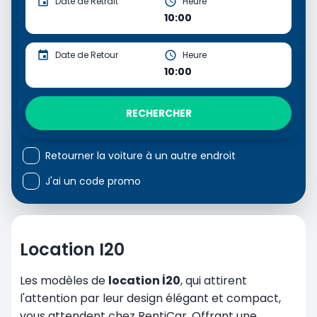
Date de Retrait
Heure
10:00
Date de Retour
Heure
10:00
RECHERCHER
Retourner la voiture à un autre endroit
J'ai un code promo
Location I20
Les modèles de
location İ20
, qui attirent
l'attention par leur design élégant et compact,
vous attendent chez RentiCar. Offrant une