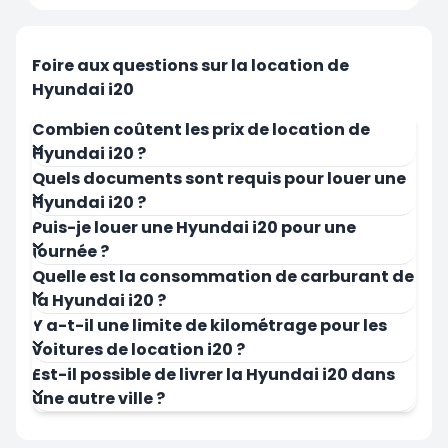
İstanbul
İstanbul
Aéroport Sabiha Gokcen
Aéroport d'
Foire aux questions sur la location de
Hyundai i20
Combien coûtent les prix de location de
Hyundai i20 ?
Quels documents sont requis pour louer une
Louer Maintenant
Louer Mai
Hyundai i20 ?
Puis-je louer une Hyundai i20 pour une
journée ?
Quelle est la consommation de carburant de
la Hyundai i20 ?
Y a-t-il une limite de kilométrage pour les
voitures de location i20 ?
Est-il possible de livrer la Hyundai i20 dans
une autre ville ?