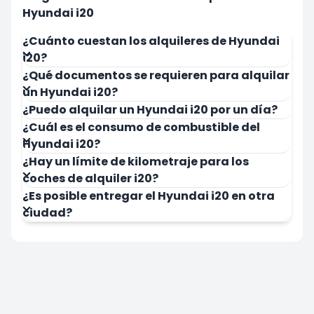
Hyundai i20
¿Cuánto cuestan los alquileres de Hyundai
i20?
¿Qué documentos se requieren para alquilar
Alquilar ahora
Alquilar a
un Hyundai i20?
¿Puedo alquilar un Hyundai i20 por un día?
¿Cuál es el consumo de combustible del
Hyundai i20?
¿Hay un límite de kilometraje para los
coches de alquiler i20?
¿Es posible entregar el Hyundai i20 en otra
ciudad?