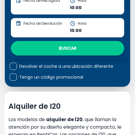
Fecha de Recogida
Hora
10:00
Fecha de Devolución
Hora
10:00
BUSCAR
Devolver el coche a una ubicación diferente
Tengo un código promocional
Alquiler de I20
Los modelos de
alquiler de İ20
, que llaman la
atención por su diseño elegante y compacto, le
esperan en RentiCar. Las opciones de İ20, que