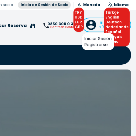
n socio
Inicio de Sesión de Socio
Moneda
Idioma
TRY
Türkçe
USD
English
EUR
Iniciar Sesión
Deutsch
0850 308 0 308
car Reserva
GBP
o Registrarse
Nederlands
Centro de Contacto
Español
Français
Iniciar Sesión
Arabic
Registrarse