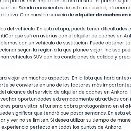
e las partes más importantes del turismo. El primer lugar 
ropuertos. Siendo conscientes de esta necesidad, ofrecemo
litativa. Con nuestro servicio de
alquiler de coches en
los del vehículo. En esta etapa, puede tener dificultades
entiCar que sufren averías con el alquiler de coches en 
blemas con un vehículo de sustitución. Puede obtener to
ionar según la región a la que planee viajar. Incluso pue
ignan vehículos SUV con las condiciones de calidad y pr
 viajar en muchos aspectos. En la lista que hará antes d
sporte se convierte en uno de los factores más importante
 del alcance del servicio de alquiler de coches en Ankar
ovechar oportunidades extremadamente atractivas con 
ares para visitar, el turismo cobra protagonismo en el
al
, puede significar que tendrá que pasar semanas. En esta e
r y ver no se limiten. Si desea utilizar su tiempo de maner
a experiencia perfecta en todos los puntos de Ankara.