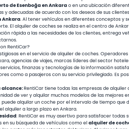
uerto de Esenboğa en Ankara
o en una ubicación diferen
s y adecuadas de acuerdo con los deseos de sus clientes,
en Ankara
. Al tener vehículos en diferentes conceptos y
te. El alquiler de coches se realiza en el centro de Ankara
ión rápida a las necesidades de los clientes, entrega veh
ctarnos.
con RentiCar?
giosas en el servicio de alquiler de coches. Operadores t
ara, agencias de viajes, marcas líderes del sector hote
e servicios, finanzas y tecnologías de la información sati
s como a pasajeros con su servicio privilegiado. Es posi
u alcance:
RentiCar tiene todas las empresas de alquiler 
rtunidad de ver y alquilar muchos modelos de las mejores 
, puede alquilar un coche por el intervalo de tiempo que
l alquiler a largo plazo en Ankara.
esidad
: RentiCar es muy asertivo para satisfacer todas 
s en su búsqueda de vehículos como el
alquiler de coch