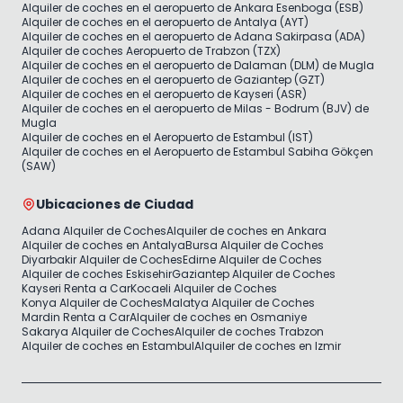
Alquiler de coches en el aeropuerto de Ankara Esenboga (ESB)
Alquiler de coches en el aeropuerto de Antalya (AYT)
Alquiler de coches en el aeropuerto de Adana Sakirpasa (ADA)
Alquiler de coches Aeropuerto de Trabzon (TZX)
Alquiler de coches en el aeropuerto de Dalaman (DLM) de Mugla
Alquiler de coches en el aeropuerto de Gaziantep (GZT)
Alquiler de coches en el aeropuerto de Kayseri (ASR)
Alquiler de coches en el aeropuerto de Milas - Bodrum (BJV) de
Mugla
Alquiler de coches en el Aeropuerto de Estambul (IST)
Alquiler de coches en el Aeropuerto de Estambul Sabiha Gökçen
(SAW)
Ubicaciones de Ciudad
Adana Alquiler de Coches
Alquiler de coches en Ankara
Alquiler de coches en Antalya
Bursa Alquiler de Coches
Diyarbakir Alquiler de Coches
Edirne Alquiler de Coches
Alquiler de coches Eskisehir
Gaziantep Alquiler de Coches
Kayseri Renta a Car
Kocaeli Alquiler de Coches
Konya Alquiler de Coches
Malatya Alquiler de Coches
Mardin Renta a Car
Alquiler de coches en Osmaniye
Sakarya Alquiler de Coches
Alquiler de coches Trabzon
Alquiler de coches en Estambul
Alquiler de coches en Izmir