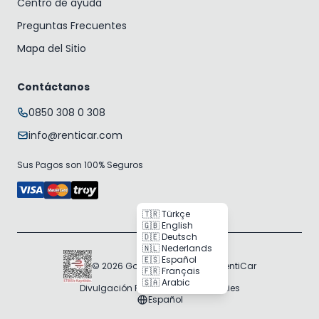
Centro de ayuda
Preguntas Frecuentes
Mapa del Sitio
Contáctanos
0850 308 0 308
info@renticar.com
Sus Pagos son 100% Seguros
🇹🇷 Türkçe
🇬🇧 English
🇩🇪 Deutsch
🇳🇱 Nederlands
🇪🇸 Español
© 2026 Gogocar Bilişim A.Ş. | RentiCar
🇫🇷 Français
🇸🇦 Arabic
Divulgación RGPD
Política de Cookies
Español