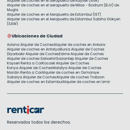
Alquiler de coches en el aeropuerto de Kayseri (ASR)
Alquiler de coches en el aeropuerto de Milas - Bodrum (BJV) de
Mugla
Alquiler de coches en el Aeropuerto de Estambul (IST)
Alquiler de coches en el Aeropuerto de Estambul Sabiha Gökçen
(SAW)
Ubicaciones de Ciudad
Adana Alquiler de Coches
Alquiler de coches en Ankara
Alquiler de coches en Antalya
Bursa Alquiler de Coches
Diyarbakir Alquiler de Coches
Edirne Alquiler de Coches
Alquiler de coches Eskisehir
Gaziantep Alquiler de Coches
Kayseri Renta a Car
Kocaeli Alquiler de Coches
Konya Alquiler de Coches
Malatya Alquiler de Coches
Mardin Renta a Car
Alquiler de coches en Osmaniye
Sakarya Alquiler de Coches
Alquiler de coches Trabzon
Alquiler de coches en Estambul
Alquiler de coches en Izmir
Reservados todos los derechos.