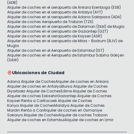
(ADB)
Alquiler de coches en el aeropuerto de Ankara Esenboga (ESB)
Alquiler de coches en el aeropuerto de Antalya (AYT)
Alquiler de coches en el aeropuerto de Adana Sakirpasa (ADA)
Alquiler de coches Aeropuerto de Trabzon (TZX)
Alquiler de coches en el aeropuerto de Dalaman (DLM) de Mugla
Alquiler de coches en el aeropuerto de Gaziantep (GZT)
Alquiler de coches en el aeropuerto de Kayseri (ASR)
Alquiler de coches en el aeropuerto de Milas - Bodrum (BJV) de
Mugla
Alquiler de coches en el Aeropuerto de Estambul (IST)
Alquiler de coches en el Aeropuerto de Estambul Sabiha Gökçen
(SAW)
Ubicaciones de Ciudad
Adana Alquiler de Coches
Alquiler de coches en Ankara
Alquiler de coches en Antalya
Bursa Alquiler de Coches
Diyarbakir Alquiler de Coches
Edirne Alquiler de Coches
Alquiler de coches Eskisehir
Gaziantep Alquiler de Coches
Kayseri Renta a Car
Kocaeli Alquiler de Coches
Konya Alquiler de Coches
Malatya Alquiler de Coches
Mardin Renta a Car
Alquiler de coches en Osmaniye
Sakarya Alquiler de Coches
Alquiler de coches Trabzon
Alquiler de coches en Estambul
Alquiler de coches en Izmir