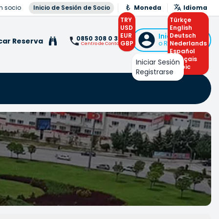
n socio
Inicio de Sesión de Socio
Moneda
Idioma
TRY
Türkçe
USD
English
EUR
Iniciar Sesión
Deutsch
0850 308 0 308
car Reserva
GBP
o Registrarse
Nederlands
Centro de Contacto
Español
Français
Iniciar Sesión
Arabic
Registrarse