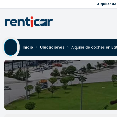
Alquiler d
Inicio
Ubicaciones
Alquiler de coches en Ba
Alquiler de coches en Batı
Yükleniyor...