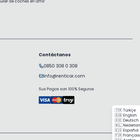
uiler de coches en Izmir
Contáctanos
0850 308 0 308
info@renticar.com
Sus Pagos son 100% Seguros
🇹🇷 Türkçe
🇬🇧 English
🇩🇪 Deutsch
🇳🇱 Nederla
🇪🇸 Español
🇫🇷 Français