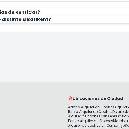
as de RentiCar?
 distinto a Batıkent?
Ubicaciones de Ciudad
Adana Alquiler de Coches
Alquiler
Bursa Alquiler de Coches
Diyarbaki
Alquiler de coches Eskisehir
Gazian
Konya Alquiler de Coches
Malatya 
Alquiler de coches en Osmaniye
Sa