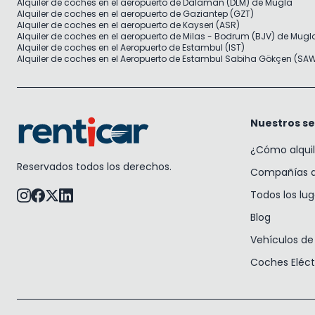
Alquiler de coches en el aeropuerto de Dalaman (DLM) de Mugla
Alquiler de coches en el aeropuerto de Gaziantep (GZT)
Alquiler de coches en el aeropuerto de Kayseri (ASR)
Alquiler de coches en el aeropuerto de Milas - Bodrum (BJV) de Mugl
Alquiler de coches en el Aeropuerto de Estambul (IST)
Alquiler de coches en el Aeropuerto de Estambul Sabiha Gökçen (SA
Nuestros se
¿Cómo alqui
Reservados todos los derechos.
Compañías de
Todos los lu
Blog
Vehículos de 
Coches Eléct