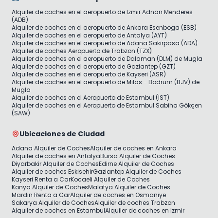
Alquiler de coches en el aeropuerto de Izmir Adnan Menderes
(ADB)
Alquiler de coches en el aeropuerto de Ankara Esenboga (ESB)
Alquiler de coches en el aeropuerto de Antalya (AYT)
Alquiler de coches en el aeropuerto de Adana Sakirpasa (ADA)
Alquiler de coches Aeropuerto de Trabzon (TZX)
Alquiler de coches en el aeropuerto de Dalaman (DLM) de Mugla
Alquiler de coches en el aeropuerto de Gaziantep (GZT)
Alquiler de coches en el aeropuerto de Kayseri (ASR)
Alquiler de coches en el aeropuerto de Milas - Bodrum (BJV) de
Mugla
Alquiler de coches en el Aeropuerto de Estambul (IST)
Alquiler de coches en el Aeropuerto de Estambul Sabiha Gökçen
(SAW)
Ubicaciones de Ciudad
Adana Alquiler de Coches
Alquiler de coches en Ankara
Alquiler de coches en Antalya
Bursa Alquiler de Coches
Diyarbakir Alquiler de Coches
Edirne Alquiler de Coches
Alquiler de coches Eskisehir
Gaziantep Alquiler de Coches
Kayseri Renta a Car
Kocaeli Alquiler de Coches
Konya Alquiler de Coches
Malatya Alquiler de Coches
Mardin Renta a Car
Alquiler de coches en Osmaniye
Sakarya Alquiler de Coches
Alquiler de coches Trabzon
Alquiler de coches en Estambul
Alquiler de coches en Izmir