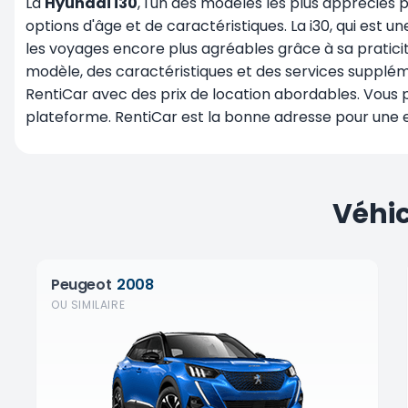
La
Hyundai i30
, l'un des modèles les plus appréciés
options d'âge et de caractéristiques. La i30, qui est 
les voyages encore plus agréables grâce à sa pratici
modèle, des caractéristiques et des services supplém
RentiCar avec des prix de location abordables. Vous 
plateforme. RentiCar est la bonne adresse pour une 
Véhic
Peugeot
2008
OU SIMILAIRE