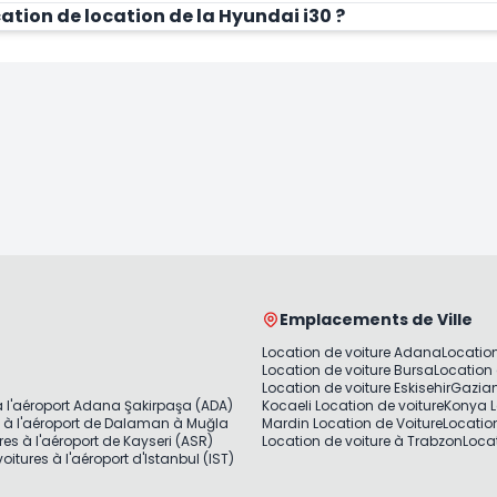
cation de location de la Hyundai i30 ?
Louer Maintenant
Lo
Emplacements de Ville
Location de voiture Adana
Location
Location de voiture Bursa
Location 
Location de voiture Eskisehir
Gazian
à l'aéroport Adana Şakirpaşa (ADA)
Kocaeli Location de voiture
Konya L
s à l'aéroport de Dalaman à Muğla
Mardin Location de Voiture
Locatio
res à l'aéroport de Kayseri (ASR)
Location de voiture à Trabzon
Locat
oitures à l'aéroport d'Istanbul (IST)