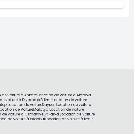
uer Maintenant
Louer 
 de voiture à Ankara
Location de voiture à Antalya
de voiture à Diyarbakir
Edirne Location de voiture
tep Location de voiture
Kayseri Location de voiture
ocation de Voiture
Malatya Location de voiture
n de voiture à Osmaniye
Sakarya Location de Voiture
ion de voiture à Istanbul
Location de voiture à Izmir