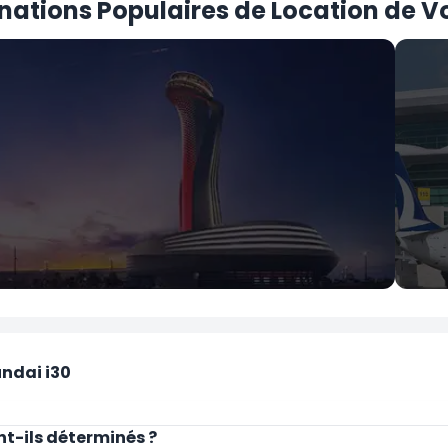
nations Populaires de Location de V
İstanbul
Ank
Aéroport d'Istanbul
Aér
undai i30
nt-ils déterminés ?