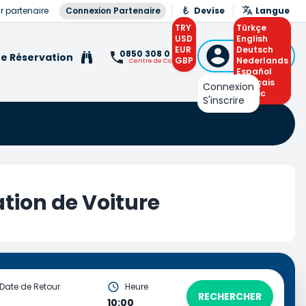
r partenaire
Connexion Partenaire
Devise
Langue
TRY
Türkçe
USD
English
EUR
Connexion
Deutsch
0850 308 0 308
e Réservation
GBP
ou S'inscrire
Nederlands
Centre de Contact
Español
Français
Connexion
Arabic
S'inscrire
tion de Voiture
Date de Retour
Heure
RECHERCHER
10:00