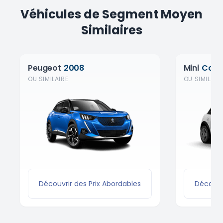
Véhicules de Segment Moyen
Similaires
Peugeot
2008
Mini
Coop
OU SIMILAIRE
OU SIMILAIR
Découvrir des Prix Abordables
Découvri