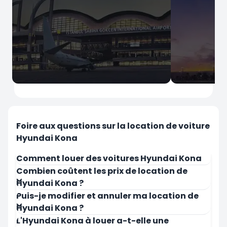
İstanbul
İstanbul
Aéroport Sabiha Gokcen
Aéroport d'
Foire aux questions sur la location de voiture
Hyundai Kona
Comment louer des voitures Hyundai Kona
Combien coûtent les prix de location de
Hyundai Kona ?
Louer Maintenant
Louer Mai
Puis-je modifier et annuler ma location de
Hyundai Kona ?
L'Hyundai Kona à louer a-t-elle une