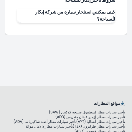
شروط تأجير إيكار للسياحة
كيف يمكنني استئجار سيارة من شركة إيكار
للسياحة؟
مواقع المطارات
تأجير سيارات مطار إسطنبول صبيحة كوكجن (SAW)
تأجير سيارات مطار إزمير عدنان مندريس (ADB)
تأجير سيارات مطار أنطاليا (AYT)
تأجير سيارات مطار أضنة شاكيرباشا (ADA)
تأجير سيارات مطار طرابزون (TZX)
تأجير سيارات مطار دالامان موغلا
تأجير سيارات مطار قيصري (ASR)