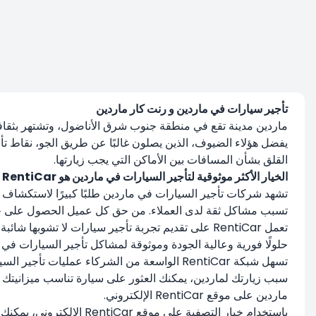
تأجير سيارات في ماردين و رنت كار ماردين
ماردين مدينة تقع في منطقة جنوب شرق الأناضول، وتشتهر بثقافتها
يفضل هؤلاء الضيوف، الذين يصلون غالبًا عن طريق الجو، نقاط تأ
القلق بشأن المسافات بين الأماكن التي يجب زيارتها.
الخيار الأكثر موثوقية لتأجير السيارات في ماردين هو RentiCar
تشهد شركات تأجير السيارات في ماردين طلبًا كبيرًا لاستكشاف روح 
تسبب مشاكل ثقة لدى العملاء. من حق كل عميل الحصول على خدم
حلولًا فورية وعالية الجودة وموثوقة لمشاكل تأجير السيارات في 
تسهل شبكة RentiCar الواسعة من الشركاء عملي
ماردين على موقع RentiCar الإلكتروني.
باستخدام خيار التصفية ع