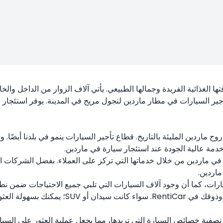
 الغذائية الفريدة وجمالها الطبيعي. يأتي آلاف الزوار من الداخل وال
جير السيارات في مطار ماردين لتجول مريح في المدينة. يوفر استئجار س
ماردين المليئة بالتاريخ. قطاع تأجير السيارات ينمو في بلدنا أيضًا. و
ة عالية الجودة عند استئجار سيارة في ماردين.
ماردين.
ات تأجير السيارات، كما أن وجود آلاف السيارات التي تلبي جميع الاحتياجات 
سبب زيارتك لماردين، يمكنك العثور على سيارة ت
لى موقع RentiCar الإلكتروني، يمكنك تصفية خصائص السيارة التي تريدها، مما يجعل عملية ا