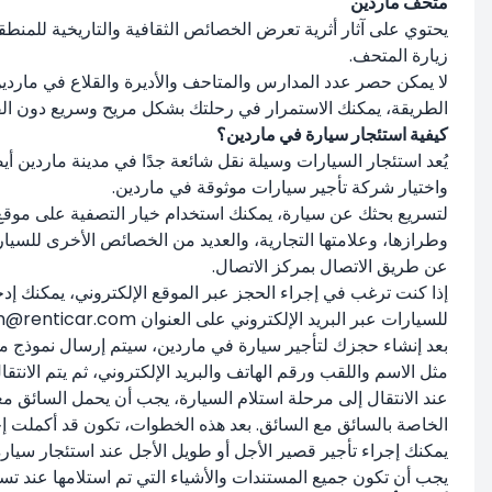
متحف ماردين
يحتوي على آثار أثرية تعرض الخصائص الثقافية والتاريخية للمنطق
زيارة المتحف.
لا يمكن حصر عدد المدارس والمتاحف والأديرة والقلاع في ماردين.
الطريقة، يمكنك الاستمرار في رحلتك بشكل مريح وسريع دون الق
كيفية استئجار سيارة في ماردين؟
يُعد استئجار السيارات وسيلة نقل شائعة جدًا في مدينة ماردين أي
واختيار شركة تأجير سيارات موثوقة في ماردين.
عن طريق الاتصال بمركز الاتصال.
إذا كنت ترغب في إجراء الحجز عبر الموقع الإلكتروني، يمكنك إ
للسيارات عبر البريد الإلكتروني على العنوان iletisim@renticar.com.
بعد إنشاء حجزك لتأجير سيارة في ماردين، سيتم إرسال نموذج معل
مثل الاسم واللقب ورقم الهاتف والبريد الإلكتروني، ثم يتم الانت
عند الانتقال إلى مرحلة استلام السيارة، يجب أن يحمل السائق معه
الخاصة بالسائق مع السائق. بعد هذه الخطوات، تكون قد أكملت إج
يجب أن تكون جميع المستندات والأشياء التي تم استلامها عند تس