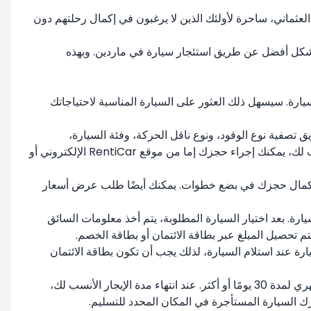
العثماني، ساحرة لأولئك الذين لا يرغبون في إكمال رحلتهم دون
ها بشكل أفضل عن طريق استئجار سيارة في ماردين. وبهذه
سيارة. سيسهل ذلك العثور على السيارة المناسبة لاحتياجاتك
ثور على السيارة الأنسب لك عن طريق تصفية نوع الوقود، ونوع ناقل الحركة، وفئة السيارة،
وطرازها، وعلامتها التجارية، والعديد من الخصائص الأخرى للسيارة التي ترغب في استئجارها. بعد العثور على السيارة المستأجرة الأنسب لك، يمكنك إجراء حجزك إما من موقع RentiCar الإلكتروني أو
ا، وإكمال حجزك في بضع خطوات. يمكنك أيضًا طلب عرض أسعار
ة. بعد اختيار السيارة المطلوبة، يتم أخذ معلومات السائق
تم تحصيل المبلغ عبر بطاقة الائتمان أو بطاقة الخصم.
ارة عند استلام السيارة، لذلك يجب أن تكون بطاقة الائتمان
يمكنك إجراء تأجير قصير الأجل أو طويل الأجل عند استئجار سيارة في ماردين. يمكن إجراء تأجير يومي لمدة تقل عن 30 يومًا، وتأجير شهري لمدة 30 يومًا أو أكثر. عند انتهاء مدة الإيجار الأنسب لك،
ك السيارة المستأجرة في المكان المحدد للتسليم.