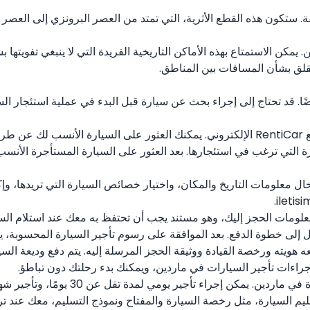
ة. ستكون هذه القطع الأثرية، التي تمتد من العصر البرونزي إلى العصر 
 يمكن الاستمتاع بهذه الأماكن التاريخية الفريدة التي لا ينبغي تفويت
لق بشأن المسافات بين المناطق.
ضًا. قد تحتاج إلى إجراء بحث عن سيارة قبل البدء في عملية استئجار ال
لتسريع بحثك عن سيارة، يمكنك استخدام خيار التصفية على موقع RentiCar الإلكتروني. يمكنك الع
دخال معلومات التاريخ والمكان، واختيار خصائص السيارة التي تريده
ومات الحجز إليك، وهو مستند يجب أن تحتفظ به معك عند استلام السيار
قال إلى خطوة الدفع. بعد الموافقة على رسوم تأجير السيارة المحسوبة، ي
 هويته ورخصة القيادة ووثيقة الحجز المرسلة إليه. يتم دفع وديعة السي
راءات تأجير السيارات في ماردين، ويمكنك بدء رحلتك دون تباطؤ.
ليم السيارة، مثل رخصة السيارة والمفتاح ونموذج التسليم، معك عند تر