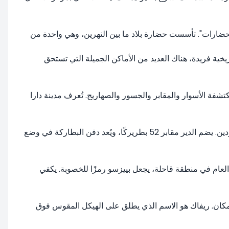
الحضارات". تأسست حضارة بلاد ما بين النهرين، وهي واحدة من
ريخية فريدة، هناك العديد من الأماكن الجميلة التي تستحق
مكتشفة الأسوار والمقابر والجسور والصهاريج. تُعرف مدينة دارا
يقع على بعد 20 دقيقة من وسط ماردين، ولا توجد وسيلة نقل عام للوصول إليه. لتسهيل الوصول، يفضل الزوار استئجار سيارات في ماردين. يضم الدير مقابر 52 بطريركًا، ويُعد دفن البطاركة في وضع
ر العام في منطقة قاحلة، يجعل بييزسو رمزًا للخصوبة. يكفي
 المكان. ريفاك هو الاسم الذي يطلق على الهيكل المقوس فوق