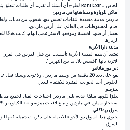
الخاص بـ RentiCar لطرح أي أسئلة أو تقديم أي طلبات تتعلق بتأجير السيارات في ماردين.
أماكن للزيارة ومشاهدتها في ماردين
ماردين مدينة متعددة الثقافات تعيش فيها شعوب من ديانات ولغات
أقدم المستوطنات في العالم، على أرض ماردين.
بفضل أراضيها الخصبة وموقعها الاستراتيجي الهام، كانت هدفًا للع
الزيارة.
مدينة دارا الأثرية
يُعتقد أن هذه المدينة الأثرية تأسست من قبل الفرس في القرن الثا
الأثرية بأنها "أفسس بلاد ما بين النهرين".
دير مور هانانيو
الجلوس أحد الجوانب المثيرة للاهتمام للدير.
بييزسو
نظرًا لكونها مياهًا عذبة، تلبي ماردين احتياجات المياه لجميع من
استئجار سيارة في ماردين واتباع لافتات بييزسو عند الكيلومتر 25 أثناء التوجه إلى نصيبين.
سوق ريفاكلي
يحتوي هذا السوق ذو الأجواء الأصيلة على ذكريات جميلة كتبها ال
السوق.