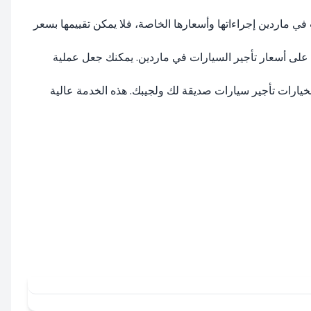
ي ماردين إجراءاتها وأسعارها الخاصة، فلا يمكن تقييمها بسعر
، على أسعار تأجير السيارات في ماردين. يمكنك جعل عملية
ن تؤثر على ميزانيتك. ترافق RentiCar ذكرياتك الجميلة في ماردين بخيارات تأجير سيارات صديقة لك ولجيبك. هذه الخدمة عالية