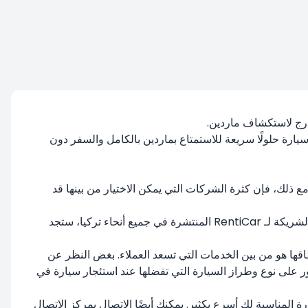
خارج لاستكشاف ماردين.
يارة حلولًا سريعة للاستمتاع بماردين بالكامل والسفر دون
مع ذلك، فإن كثرة الشركات التي يمكن الاختيار من بينها قد
تعمل RentiCar على تقديم تجربة تأجير سيارات لا تشوبها شائبة في ماردين من خلال خدماتها التي تركز على العملاء. بفضل الشركات الشريكة لـ RentiCar المنتشرة في جميع أنحاء تركيا، ستجد
ضمن نطاقها هو من بين الخدمات التي تسعد العملاء. بغض النظر عن
ناسب ميزانيتك وذوقك في RentiCar. سواء كانت سيدان أو SUV؛ يمكنك بسهولة العثور على نوع وطراز السيارة التي تفضلها عند استئجار سيارة في
لعثور على السيارة المناسبة لك أسرع بكثير. يمكنك أيضًا الاتصال بمركز الاتصال