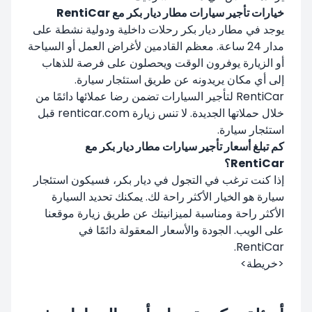
خيارات تأجير سيارات مطار ديار بكر مع RentiCar
يوجد في مطار ديار بكر رحلات داخلية ودولية نشطة على
مدار 24 ساعة. معظم القادمين لأغراض العمل أو السياحة
أو الزيارة يوفرون الوقت ويحصلون على فرصة للذهاب
إلى أي مكان يريدونه عن طريق استئجار سيارة.
RentiCar لتأجير السيارات تضمن رضا عملائها دائمًا من
خلال حملاتها الجديدة. لا تنس زيارة renticar.com قبل
استئجار سيارة.
كم تبلغ أسعار تأجير سيارات مطار ديار بكر مع
RentiCar؟
إذا كنت ترغب في التجول في ديار بكر، فسيكون استئجار
سيارة هو الخيار الأكثر راحة لك. يمكنك تحديد السيارة
الأكثر راحة ومناسبة لميزانيتك عن طريق زيارة موقعنا
على الويب. الجودة والأسعار المعقولة دائمًا في
RentiCar.
<خريطة>