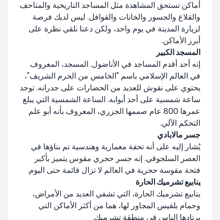
أماكن تستحق المشاهدة مثل المساجد التاريخية والمتاحف
والقلاع والجسور والخانات والقوافل. ليس لديك فرصة
لزيارة المدينة في يوم واحد، ولكن دعنا نلقي نظرة على
أبرز الأماكن.
المسجد الكبير
إنه أحد أقدم المساجد في الأناضول. المسجد، المعروف
في العالم الإسلامي باسم "الخامس من الحرم الشريف"،
يحتوي على نقوش للعديد من الحضارات على جدرانه. توجد
ساعة شمسية على أحد أبوابه. الساعة الشمسية التي يبلغ
عمرها 800 عام صممها الجزري، المعروف بأنه أبو علم
التحكم الآلي.
جسر مالابادي
يُشار إليه على أنه تحفة معمارية وهندسية تم بناؤها في
العصر السلجوقي. إنه جسر حجري مقوس يتميز بأكبر
فتحة مقوسة حجرية في العالم لا تزال قائمة حتى اليوم.
ينابيع تشرميك الحارة
ينابيع تشرميك الحارة، التي تشفي العديد من الأمراض،
وحمام بلقيس المجاور لها، هما من أكثر الأماكن التي
يرتادها الناس في منطقة تشرميك.