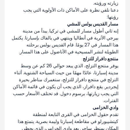
زيارته ورؤيته.
دعنا نلقي نظرة على الأماكن ذات الأولوية التي يجب
رؤيتها:
مسار القديس بولس للمشي
إنه ثاني أطول مسار للمشي في تركيا. يبدأ من مدينة
بيرجي الأثرية في أنطاليا وينتهي في يالفاك بإسبارتا. يكتمل
هذا المسار في 27 يومًا. قام القديس بولس برحلته
الطويلة لنشر المسيحية في الأناضول على هذا المسار.
منتجع دافراز للتزلج
يوفر منتجع التزلج، الذي يبعد حوالي 26 كم عن وسط
مدينة إسبارتا، عائدًا مهمًا من حيث السياحة الشتوية. أثناء
التزلج في منتجع دافراز للتزلج، ستغمرك مناظر بحيرة
إيجردير. يقع دافراز، الذي يجب أن يكون في قائمة الأماكن
التي يجب زيارتها، برسوم دخول. قد تختلف الأسعار حسب
الفترات.
وادي الخزامى
تقدم حقول الخزامى في القرى التابعة لمنطقة
كيتشيبورلو في مقاطعة إسبارتا وليمة بصرية. يتمتع هذا
المكان بمنظر ساحر. يعد وادي الخزامى، الذي يحظى