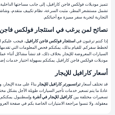
تشمل مستشعر المطر، مثبت السرعة، نظام تكييف متقدم، وشاشة وس
التجارية لتجربة سفر مميزة مع أحبائكم.
نصائح لمن يرغب في استئجار فولكس فاجن 
إذا كنتم ترغبون في
استئجار فولكس فاجن كارافيل
، فيجب عليكم ال
لخطط سفركم. للقيام بذلك، يمكنكم فحص المعلومات التي تقدمها شر
السيارات المعروضة للإيجار. بخلاف ذلك، قد تنشأ مشاكل أثناء عملية 
موديلات فولكس فاجن كارافيل. يمكنكم بسهولة اختيار خدمات إضافية مث
أسعار كارافيل للإيجار
قد تختلف أسعار
ترانسبورتر كارافيل للإيجار
بناءً على مدة الإيجار،
عادةً ما يتم تسعير خدمات تأجير السيارات طويلة الأجل بشكل مختلف
تسعيرات مختلفة بين
كارافيل للإيجار في أنقرة
معقولة، ولا تنسوا مراجعة الامتيازات الخاصة بكم في صفحة
العر