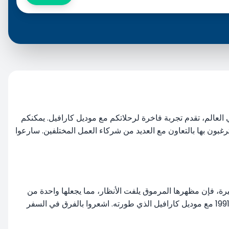
ئدة في العالم، تقدم تجربة فاخرة لرحلاتكم مع موديل كارافيل. يمكنكم
Re معكم لتجربة موديلات كارافيل في أي منطقة ترغبون بها بالتعاون مع العديد من شركاء العمل المختلفين. سارعوا
بيرة، فإن مظهرها المرموق يلفت الأنظار، مما يجعلها واحدة من
الخيارات المفضلة للعلامة التجارية. عملاق صناعة السيارات الألماني فولكس فاجن يواصل تقديم السيارة الأكثر طموحًا في فئتها منذ عام 1991 مع موديل كارافيل الذي طورته. اشعروا بالفرق في السفر