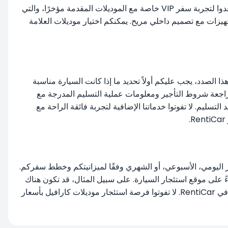
تتميز موديلات فولكس فاجن كارافيل، إلى جانب مساحتها الداخلية الواسعة، بمواصفاتها المتطورة التي تنال إعجاب عشاق السيارات. استعدوا لتجربة سفر VIP خاصة مع الموديلات المقدمة مؤخرًا، والتي
ات مع تصميم داخلي مريح. يمكنكم اختيار موديلات العلامة
 الصدد، يجب عليكم أولاً تحديد ما إذا كانت السيارة مناسبة
راجعة شروط التأجير ومعلومات عملية التسليم المدرجة مع
تسليم. لا تفوتوا خدماتنا الإضافية لتجربة فائقة الراحة مع
جار اليومي، الأسبوعي، أو الشهري وفقًا لميزانيتكم وخطط سفركم.
ءً على موقع استئجار السيارة. على سبيل المثال، قد تكون هناك
وإسطنبول. يمكنكم بسهولة العثور على العديد من موديلات كارافيل التي تناسب ميزانيتكم في RentiCar. لا تفوتوا فرصة استئجار موديلات كارافيل بأسعار