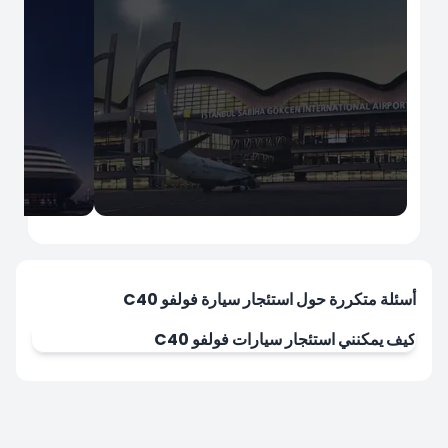
İstanbul
İstanbul
مطار صبيحة كوكجن الدولي
مطار إسطن
أسئلة متكررة حول استئجار سيارة فولفو C40
كيف يمكنني استئجار سيارات فولفو C40
استأجر الآن
استأجر الآن