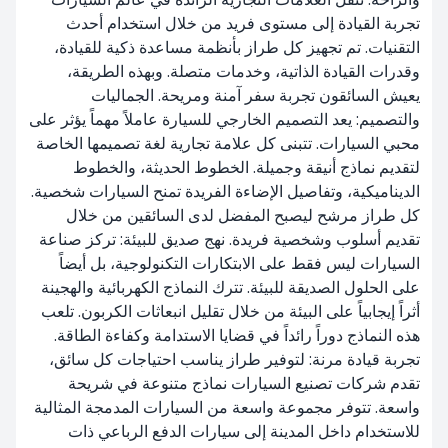
تجربة القيادة إلى مستوى فريد من خلال استخدام أحدث
التقنيات. تم تجهيز كل طراز بأنظمة مساعدة ذكية للقيادة،
وقدرات القيادة الذاتية، وخدمات متصلة. وبهذه الطريقة،
يعيش السائقون تجربة سفر آمنة ومريحة. الجماليات
والتصميم: يعد التصميم الخارجي للسيارة عاملاً مهماً يؤثر على
محبي السيارات. تتبنى كل علامة تجارية لغة تصميمها الخاصة
لتقديم نماذج أنيقة وجميلة. الخطوط الحديثة، والخطوط
الديناميكية، وتفاصيل الإضاءة الفريدة تمنح السيارات شخصية.
كل طراز مرشح ليصبح المفضل لدى السائقين من خلال
تقديم أسلوب وشخصية فريدة. نهج صديق للبيئة: تركز صناعة
السيارات ليس فقط على الابتكارات التكنولوجية، بل أيضاً
على الحلول الصديقة للبيئة. تترك النماذج الكهربائية والهجينة
أثراً إيجابياً على البيئة من خلال تقليل انبعاثات الكربون. تلعب
هذه النماذج دوراً رائداً في قضايا الاستدامة وكفاءة الطاقة.
تجربة قيادة مرنة: لتوفير طراز يناسب احتياجات كل سائق،
تقدم شركات تصنيع السيارات نماذج متنوعة في شريحة
واسعة. تتوفر مجموعة واسعة من السيارات المدمجة المثالية
للاستخدام داخل المدينة إلى سيارات الدفع الرباعي ذات