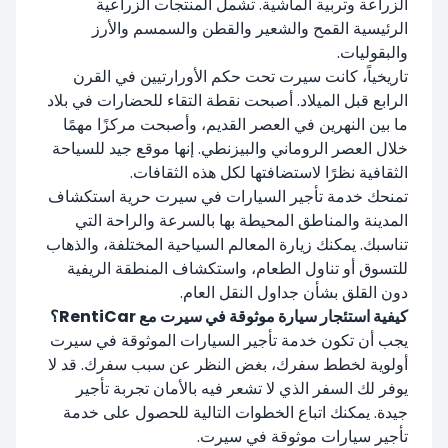
الزراعة وتربية الماشية. تشمل المنتجات الزراعية
الرئيسية القمح والشعير والقطن والسمسم والأرز
والبقوليات.
تاريخياً، كانت سيرت تحت حكم الأورارتيين في القرن
الرابع قبل الميلاد. أصبحت نقطة التقاء للحضارات في بلاد
ما بين النهرين في العصر القديم، وأصبحت مركزًا مهمًا
خلال العصر الروماني والبيزنطي. إنها موقع جيد للسياحة
الثقافية نظرًا لاستضافتها لكل هذه الثقافات.
تمنحك خدمة تأجير السيارات في سيرت حرية استكشاف
المدينة والمناطق المحيطة بها بالسرعة والراحة التي
تناسبك. يمكنك زيارة المعالم السياحية المختلفة، والذهاب
للتسوق أو تناول الطعام، واستكشاف المنطقة الريفية
دون القلق بشأن جداول النقل العام.
كيفية استئجار سيارة موثوقة في سيرت مع RentiCar؟
يجب أن تكون خدمة تأجير السيارات الموثوقة في سيرت
أولوية لخطط سفرك، بغض النظر عن سبب سفرك. قد لا
يوفر لك السفر الذي لا تشعر فيه بالأمان تجربة تأجير
جيدة. يمكنك اتباع الخطوات التالية للحصول على خدمة
تأجير سيارات موثوقة في سيرت.