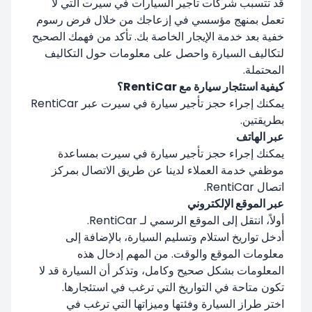
قد تتسبب شركات تأجير السيارات في سيرت التي لا
تعمل بمنهج مؤسسي في إزعاجك من خلال فرض رسوم
خفية بعد خدمة الإيجار الخاصة بك. تأكد من فهمك الصحيح
لتكاليف السيارة واحصل على معلومات حول التكاليف
المحتملة.
كيفية استئجار سيارة مع RentiCar؟
يمكنك إجراء حجز تأجير سيارة في سيرت عبر RentiCar
بطريقتين.
عبر الهاتف
يمكنك إجراء حجز تأجير سيارة في سيرت بمساعدة
موظفي خدمة العملاء لدينا عن طريق الاتصال بمركز
اتصال RentiCar.
عبر الموقع الإلكتروني
أولاً، انتقل إلى الموقع الرسمي لـ RentiCar.
أدخل تواريخ استلام وتسليم السيارة، بالإضافة إلى
معلومات الموقع والوقت. من المهم إدخال هذه
المعلومات بشكل صحيح وكامل، وتذكر أن السيارة قد لا
تكون متاحة في التواريخ التي ترغب في استئجارها.
اختر طراز السيارة وفئتها وميزاتها التي ترغب في