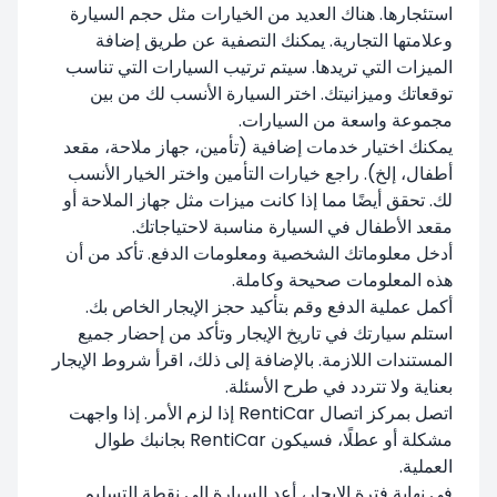
استئجارها. هناك العديد من الخيارات مثل حجم السيارة
وعلامتها التجارية. يمكنك التصفية عن طريق إضافة
الميزات التي تريدها. سيتم ترتيب السيارات التي تناسب
توقعاتك وميزانيتك. اختر السيارة الأنسب لك من بين
مجموعة واسعة من السيارات.
يمكنك اختيار خدمات إضافية (تأمين، جهاز ملاحة، مقعد
أطفال، إلخ). راجع خيارات التأمين واختر الخيار الأنسب
لك. تحقق أيضًا مما إذا كانت ميزات مثل جهاز الملاحة أو
مقعد الأطفال في السيارة مناسبة لاحتياجاتك.
أدخل معلوماتك الشخصية ومعلومات الدفع. تأكد من أن
هذه المعلومات صحيحة وكاملة.
أكمل عملية الدفع وقم بتأكيد حجز الإيجار الخاص بك.
استلم سيارتك في تاريخ الإيجار وتأكد من إحضار جميع
المستندات اللازمة. بالإضافة إلى ذلك، اقرأ شروط الإيجار
بعناية ولا تتردد في طرح الأسئلة.
اتصل بمركز اتصال RentiCar إذا لزم الأمر. إذا واجهت
مشكلة أو عطلًا، فسيكون RentiCar بجانبك طوال
العملية.
في نهاية فترة الإيجار، أعد السيارة إلى نقطة التسليم