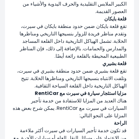
الكبير الملابس التقليدية والحرف اليدوية والأشياء من
العصور القديمة.
قلعة بايكان
تقع قلعة بايكان ضمن حدود منطقة بايكان في سيرت،
وتقدم مناظر فريدة للزوار بنسيجها التاريخي ومناظرها
الخلابة. تشمل الهياكل التاريخية داخل القلعة المساجد
والمدارس والحمامات. بالإضافة إلى ذلك، فإن المناظر
الطبيعية المحيطة بالقلعة رائعة أيضًا.
قلعة بشيري
تقع قلعة بشيري ضمن حدود منطقة بشيري في سيرت،
وتلفت الانتباه بنسيجها التاريخي ومناظرها الخلابة. تتيح
الهياكل التاريخية داخل القلعة السياحة الثقافية.
مزايا استئجار سيارة في سيرت مع RentiCar
هناك العديد من المزايا للاستفادة من خدمة تأجير
السيارات في سيرت مع RentiCar. يمكن شرح بعض هذه
المزايا على النحو التالي:
الراحة
قد تكون خدمة تأجير السيارات في سيرت أكثر ملاءمة
من الاعتماد على وسائل النقل العام أو سيارات الأجرة. مع