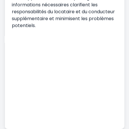
informations nécessaires clarifient les
responsabilités du locataire et du conducteur
supplémentaire et minimisent les problèmes
potentiels.
Location de voiture
Prise en charge du véhicule
Livraison du véhicule
Conditions générales de location de voiture
Location de voiture mensuelle
Services supplémentaires
Location de voiture à l'aéroport
Accident, Dommages et Détournement
Manquant Statut
Location de véhicules utilitaires
Location de voiture longue durée
Prix et Paiement