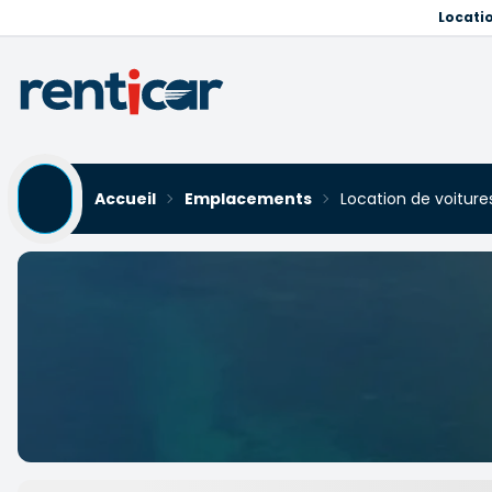
Locati
Accueil
Emplacements
Location de voiture
Location de voitures Kepe
Yükleniyor...