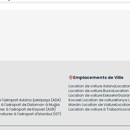
Emplacements de Ville
Location de voiture Adana
Location
Location de voiture Bursa
Location 
Location de voiture Eskisehir
Gazian
à l'aéroport Adana Şakirpaşa (ADA)
Kocaeli Location de voiture
Konya L
s à l'aéroport de Dalaman à Muğla
Mardin Location de Voiture
Locatio
res à l'aéroport de Kayseri (ASR)
Location de voiture à Trabzon
Locat
oitures à l'aéroport d'Istanbul (IST)