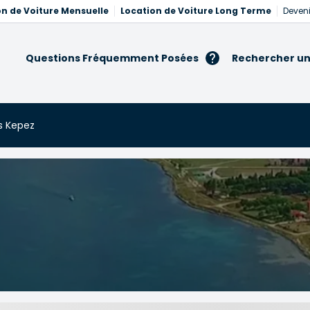
on de Voiture Mensuelle
Location de Voiture Long Terme
Deveni
Questions Fréquemment Posées
Rechercher un
s Kepez
z