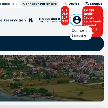
r partenaire
Connexion Partenaire
Devise
Langue
TRY
Türkçe
USD
English
EUR
Connexion
Deutsch
0850 308 0 308
e Réservation
GBP
ou S'inscrire
Nederlands
Centre de Contact
Español
Français
Connexion
Arabic
S'inscrire