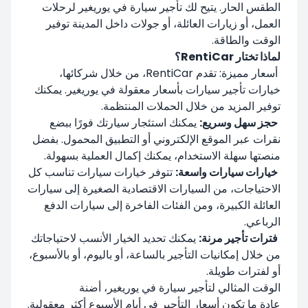
الطقس الحار. يتيح لك تأجير سيارة في يوريغير لرحلات
العمل، أو زيارات العائلة، أو جولات داخل المدينة توفير
الوقت والطاقة.
لماذا تختار RentiCar؟
أسعار مميزة: تقدم RentiCar، من خلال شركائها،
خيارات تأجير سيارات بأسعار معقولة في يوريغير. يمكنك
توفير المزيد من خلال الحملات المنتظمة.
حجز سهل وسريع:
يمكنك استئجار سيارتك فورًا ببضع
نقرات عبر الموقع الإلكتروني أو التطبيق المحمول. بفضل
منصتها سهلة الاستخدام، يمكنك إكمال العملية بسهولة.
خيارات سيارات واسعة:
تتوفر خيارات سيارات تناسب كل
الاحتياجات، من السيارات الاقتصادية الصغيرة إلى سيارات
العائلة الكبيرة، ومن الفئات الفاخرة إلى سيارات الدفع
الرباعي.
فترات تأجير مرنة:
يمكنك تحديد الخيار الأنسب لاحتياجاتك
من خلال إمكانيات التأجير بالساعة، أو باليوم، أو بالأسبوع،
أو لفترات طويلة.
الوقت المثالي لتأجير سيارة في يوريغير، أضنة
عادة ما تكون أسعار التأجير في أيام الأسبوع أكثر معقولية.