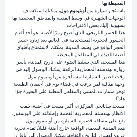
المحيطة بها
باستئجار سيارة من
أوبتيموم مول
، يمكنك استكشاف
الوجهات الشهيرة في وسط المدينة والمناطق المحيطة بها
بسهولة. إليك بعض الاقتراحات:
هذا الجسر التاريخي، الذي أصبح رمزًا لأضنة، هو أحد أقدم
الجسور الحجرية المستخدمة في العالم. بعد زيارة جسر
الحجر الواقع في وسط المدينة، يمكنك الاستمتاع بأطباق
أضنة اللذيذة في المطاعم المحيطة.
هذا المسجد، الذي يسلط الضوء على تاريخ المدينة، يأسر
زواره بهندسته المعمارية الرائعة. يمكنك الوصول إليه في
وقت قصير بالسيارة المستأجرة من أوبتيموم مول.
وجهة مثالية لمن يرغب في قضاء يوم في أحضان الطبيعة.
توفر مسارات المشي والمقاهي المطلة على البحيرة جوًا
هادئًا.
مسجد سابانجي المركزي، أكبر مسجد في أضنة، يلفت
الأنظار بهندسته المعمارية الفخمة وإطلالته على البوسفور.
يقع على مسافة قصيرة بالسيارة من أوبتيموم مول.
هذه المدينة القديمة، الواقعة خارج أضنة قليلاً، تقدم تجربة
فريدة لعشاق التاريخ والثقافة. يمكنك الوصول إلى أنافارزا