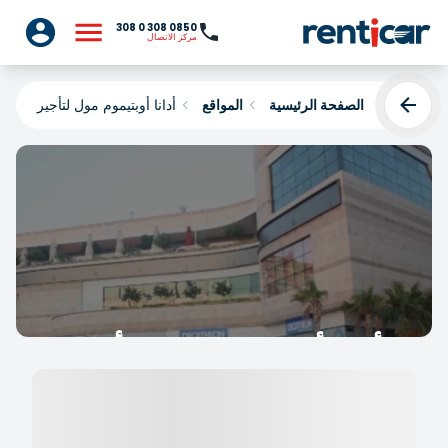
0850 308 0 308
مركز الاتصال
الصفحة الرئيسية
المواقع
أدانا أوبتيموم مول لتأجير السيا
أدانا أوبتيموم مول لتأجير
السيارات
Yükleniyor...