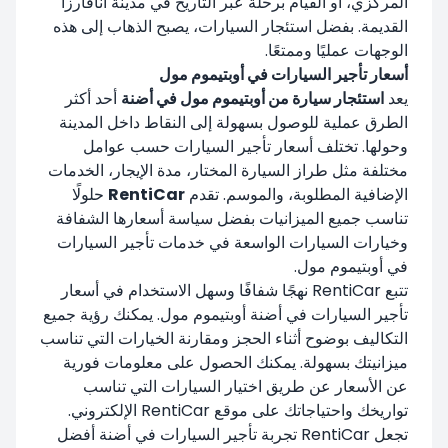
المركزي، أو القيام برحلة عبر التاريخ في مدينة أنافارزا
القديمة. بفضل استئجار السيارات، يصبح الذهاب إلى هذه
الوجهات عمليًا وممتعًا.
أسعار تأجير السيارات في أوبتيموم مول
يعد
استئجار سيارة من أوبتيموم مول في أضنة
أحد أكثر
الطرق عملية للوصول بسهولة إلى النقاط داخل المدينة
وحولها. تختلف أسعار تأجير السيارات حسب عوامل
مختلفة مثل طراز السيارة المختار، مدة الإيجار، الخدمات
الإضافية المطلوبة، والموسم. تقدم
RentiCar
حلولًا
تناسب جميع الميزانيات بفضل سياسة أسعارها الشفافة
وخيارات السيارات الواسعة في خدمات تأجير السيارات
في أوبتيموم مول.
تتبع RentiCar نهجًا شفافًا وسهل الاستخدام في أسعار
تأجير السيارات في أضنة أوبتيموم مول. يمكنك رؤية جميع
التكاليف بوضوح أثناء الحجز ومقارنة الخيارات التي تناسب
ميزانيتك بسهولة. يمكنك الحصول على معلومات فورية
عن الأسعار عن طريق اختيار السيارات التي تناسب
تواريخك واحتياجاتك على موقع RentiCar الإلكتروني.
تجعل RentiCar تجربة تأجير السيارات في أضنة أفضل