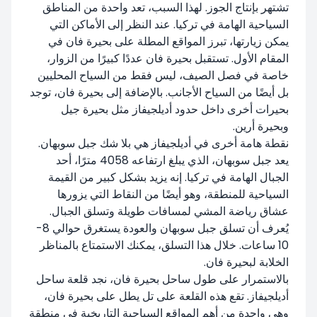
تشتهر بإنتاج الجوز. لهذا السبب، تعد واحدة من المناطق
السياحية الهامة في تركيا. عند النظر إلى الأماكن التي
يمكن زيارتها، تبرز المواقع المطلة على بحيرة فان في
المقام الأول. تستقبل بحيرة فان عددًا كبيرًا من الزوار،
خاصة في فصل الصيف، ليس فقط من السياح المحليين
بل أيضًا من السياح الأجانب. بالإضافة إلى بحيرة فان، توجد
بحيرات أخرى داخل حدود أديلجيفاز مثل بحيرة جيل
وبحيرة أرين.
نقطة هامة أخرى في أديلجيفاز هي بلا شك جبل سوبهان.
يعد جبل سوبهان، الذي يبلغ ارتفاعه 4058 مترًا، أحد
الجبال الهامة في تركيا. إنه يزيد بشكل كبير من القيمة
السياحية للمنطقة، وهو أيضًا من النقاط التي يزورها
عشاق رياضة المشي لمسافات طويلة وتسلق الجبال.
يُعرف أن تسلق جبل سوبهان والعودة يستغرق حوالي 8-
10 ساعات. خلال هذا التسلق، يمكنك الاستمتاع بالمناظر
الخلابة لبحيرة فان.
بالاستمرار على طول ساحل بحيرة فان، نجد قلعة ساحل
أديلجيفاز. تقع هذه القلعة على تل يطل على بحيرة فان،
وهي واحدة من أهم المواقع السياحية التاريخية في منطقة