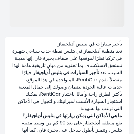
تأجير سيارات في بتليس أديلجيفاز
تعد منطقة أديلجيفاز في بتليس نقطة جذب سياحي شهيرة
في تركيا نظرًا لموقعها على ضفاف بحيرة فان. إنها مدينة
تستحق الاستكشاف بما تحتويه من مبانٍ تاريخية هامة. لهذا
السبب، تعد
تأجير السيارات في بتليس أديلجيفاز
خيارًا
مفضلاً. تقدم RentiCar، المتواجدة في هذا الموقع،
خدمات عالية الجودة لضمان وصولك إلى جمال المدينة
بأكثر الطرق راحة وأمانًا. باختيار RentiCar، يمكنك
استئجار السيارة الأنسب لميزانيتك والتجول في الأماكن
التي ترغب بها بسهولة.
ما هي الأماكن التي يمكن زيارتها في بتليس أديلجيفاز؟
تقع منطقة أديلجيفاز على بعد 90 كم من وسط مدينة
بتليس، وتتميز بأطول ساحل على بحيرة فان، كما أنها