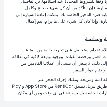
 وفقًا للشروط المحددة عند استلامها. ترد تفاصيل
لسيارة، فإن التأكد من أن كل شيء صحيح وكامل
 فترة التأجير الخاصة بك، يمكنك إعادة السيارة إلى
ارة، وإذا كان كل شيء على ما يرام، يتم إكمال
نة وسلسة
عملية مرنة وسهلة الاستخدام. ستحصل على تجربة خالية من المتاعب
لبات العمر ورخصة القيادة، ووجود وديعة كافية في بطاقة
لى ذلك، لا ينبغي أن ننسى أن عملائنا القادمين من
وأختام جواز السفر.
ر رحلة آمنة ومريحة. يمكنك إجراء الحجز عبر
renticar.com، أو يمكنك إكمال معاملاتك بسهولة عن طريق تنزيل تطبيق RentiCar من App Store و Play