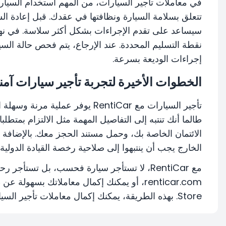
في معاملات تأجير السيارات، من المهم استخدام السيارة
تتعلق بسلامة السيارة ونظافتها في عقدك. قبل إعادة ا
سيساعد على تقدم الإجراءات بشكل أكثر سلاسة. في نهاية
نقطة التسليم المحددة. عند الإرجاع، يتم فحص حالة السي
إجراءات الوديعة بسرعة.
الخطوات الأخيرة لتجربة تأجير سيارات آم
تأجير السيارات مع RentiCar يوفر 
طالما أنك تنتبه إلى التفاصيل المهمة مثل الالتزام بمتط
الائتمان الخاصة بك، وحمل مستند الحجز معك. بالإضافة إ
الخارج يجب أن ينتبهوا إلى صلاحية رخصة القيادة الدولية 
مع RentiCar، لا تستأجر سيارة فحسب، بل تستأج
Store. بهذه الطريقة، يمكنك إكمال معاملات تأجير السيارات الخاصة بك بسرعة في أي وقت ومن أي مكان.