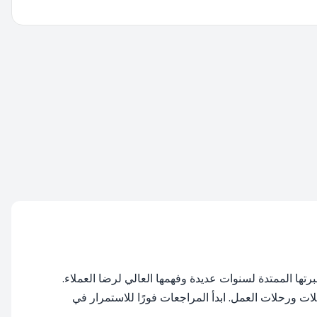
ن في قطاع تأجير السيارات. تعمل الشركة منذ عام 1993، وتواصل عملها بخبرتها الممتدة لسنوات عديدة وفهمها العالي لرضا العملاء.
لات ورحلات العمل. ابدأ المراجعات فورًا للاستمرار في