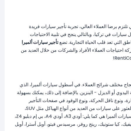
 1993. منذ يوم تأسيسها، تضع الشركة، التي تلتزم برضا العملاء العالي، تجربة تأجير سيارات فريدة
يارات في تركيا، وبالتالي ينجح في تلبية الاحتياجات
تأجير سيارات ألميرا
ركة احتياجات العملاء الأفراد والشركات من خلال العديد من
بنجاح مختلف شرائح العملاء. في أسطول سيارات ألميرا، الذي
كي - ناقل الحركة اليدوي أو الديزل - البنزين. بالإضافة إلى ذلك، يمكنك بسهولة
رة، ونوع ناقل الحركة، ونوع الوقود في صفحات التأجير
الخاصة بنا. بهذه الطريقة، يمكنك سرد السيارات التي تتمتع بالمواصفات الأكثر ملاءمة لك دون إضاعة الوقت. بناءً على كل هذا، يمكنك العثور على سيارات من العديد من أنواع الهياكل مثل SUV،
سيدان، هاتشباك والانتقال إلى خطوات الحجز. بعض ماركات وموديلات السيارات المعروضة للإيجار التي يمكنك العثور عليها في تأجير سيارات ألميرا هي كما يلي: أودي A3، أودي A4، بي إم دبليو Z4،
 فيات إيجا، فورد فوكس، هوندا سيفيك، كيا ستونيك، رينج روفر، مرسيدس فيتو، أوبل أسترا، أوبل