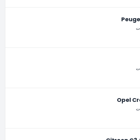
Peuge
ات
ات
Opel Cr
ات