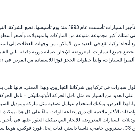
(خدمات تأجير سيارات ألميرا) هي شركة لتأجير السيارات تأسست عام
تي تمتلك أكبر مجموعة متنوعة من الماركات والموديلات وأصغر أسطول س
ك تخضع جميع السيارات المعروضة للإيجار لصيانة دورية دقيقة. تلبي الش
ا للسيارات، وابدأ خطوات الحجز فورًا للاستفادة من الفرص في RentiCar!
ل سيارات في تركيا بين شركائنا التجاريين. وبهذا المعنى، فإنها تلبي 
وع السيارات في RentiCar، يمكنك العثور على العديد من السيارات مثل ناقل الحركة الأوتوماتي
يا. لهذا الغرض، يمكنك استخدام عوامل تصفية مثل ماركة وموديل السيا
بي إم دبليو IX40، سيتروين بيرلينجو، شيفروليه كامارو، سيتروين C3، سيتروين جامبي، داسيا داستر،