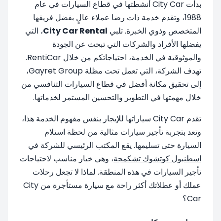
بدأت City Car أنشطتها في قطاع السيارات في عام
1988، وتقدم خدمة ذات رضا عملاء عالٍ بفضل فريقها
المتخصص وذوي الخبرة. تلبي
City Car Rental
، التي
يفضلها الأفراد والشركات التي تبحث عن الجودة
والموثوقية في الخدمة، احتياجاتكم من خلال RentiCar.
تهدف الشركة، التي تعمل تحت مظلة Gayret Group،
إلى تحقيق مكانة أفضل في قطاع السيارات التنافسي من
خلال مهمتها في التطوير والتحسين المستمر لخدماتها.
تقدم City Car سياراتها للإيجار بنفس مفهوم الخدمة هذا،
وتعد بتجربة تأجير سيارات مثالية من لحظة استلام
السيارة حتى تسليمها. يقع المكتب الرئيسي للشركة في
اسطنبول كوتشوك تشكمجة
، وهي خيار مناسب لاحتياجات
تأجير السيارات في هذه المنطقة. لماذا لا تجعل رحلات
عملك أو عطلاتك أكثر راحة مع سيارة مستأجرة من City
Car؟