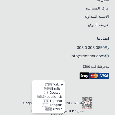
مركز المساعدة
الأسئلة المتداولة
خريطة الموقع
اتصل بنا
0850 308 0 308
info@renticar.com
مدفوعاتك آمنة 100%
🇹🇷 Türkçe
🇬🇧 English
🇩🇪 Deutsch
🇳🇱 Nederlands
🇪🇸 Español
© 2026 Gogocar Bilişim A.Ş. | RentiCar
🇫🇷 Français
🇸🇦 Arabic
إفصاح GDPR
سياسة ملفات تعريف الارتباط