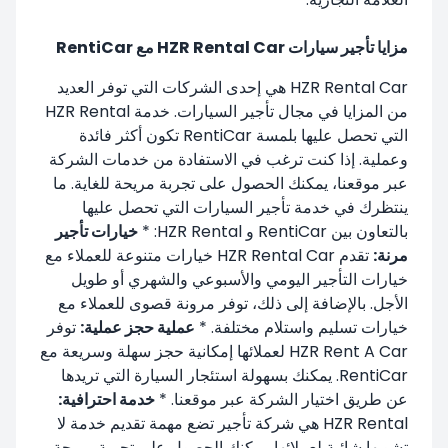
مزايا تأجير سيارات HZR Rental Car مع RentiCar
HZR Rental Car هي إحدى الشركات التي توفر العديد
من المزايا في مجال تأجير السيارات. خدمة HZR Rental
التي تحصل عليها بلمسة RentiCar تكون أكثر فائدة
وعملية. إذا كنت ترغب في الاستفادة من خدمات الشركة
عبر موقعنا، يمكنك الحصول على تجربة مريحة للغاية. ما
ينتظرك في خدمة تأجير السيارات التي تحصل عليها
بالتعاون بين RentiCar و HZR Rental: *
خيارات تأجير
مرنة:
تقدم HZR Rental Car خيارات متنوعة للعملاء مع
خيارات التأجير اليومي والأسبوعي والشهري أو طويل
الأجل. بالإضافة إلى ذلك، توفر مرونة قصوى للعملاء مع
خيارات تسليم واستلام مختلفة. *
عملية حجز عملية:
توفر
HZR Rent A Car لعملائها إمكانية حجز سهلة وسريعة مع
RentiCar. يمكنك بسهولة استئجار السيارة التي تريدها
عن طريق اختيار الشركة عبر موقعنا. *
خدمة احترافية:
HZR Rental هي شركة تأجير تضع مهمة تقديم خدمة لا
تشوبها شائبة لعملائها. يمكنك الحصول على تجربة مريحة