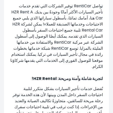
تواصل RentiCar توفير الشركات التي تقدم خدمات
تأجير السيارات الأكثر أمانًا وجودةً بين يديك. HZR Rent A
Car هنا، أمامك تمامًا، بأسطول سياراتها الذي يلبي جميع
الاحتياجات وخدماتها الصديقة للعملاء! يمكن لشركة HZR
Rental Car تلبية جميع احتياجات السفر بأسطول
السيارات الذي تقدمه. يمكنك أيضًا الوصول إلى أسطول
الشركة عبر مركبة RentiCar والاستفادة من خدماتها
المليئة بالمزايا. توسع RentiCar شبكة خدماتها بخطوات
رائدة في مجال تأجير السيارات في تركيا. يمكنك استخدام
موقعنا للوصول الفوري إلى الخدمات التي يقدمها شركاؤنا
الكرام.
لتجربة شاملة وآمنة ومريحة: HZR Rental!
تُفضل خدمات تأجير السيارات بشكل متكرر لتلبية
احتياجات السفر داخل المدن وبينها. لأن هذه الخدمة توفر
رحلة مريحة للسائقين، متجاوزةً تكاليف الصيانة والعديد
من الإجراءات. إذا كنت ترغب في تلبية احتياجات سفرك
بأقصى قدر من الراحة، يمكنك الحصول على تجربة تأجير