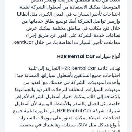
المتوسط! يمكنك الاستفادة من أسطول الشركة لتلبية
احتياجات تأجير السيارات في المدن الكبرى مثل أنطاليا
وإزمير. تواصل الشركة أيضًا توسيع نطاق خدماتها من
خلال فتح مكاتب في مناطق مختلفة. يمكنك عرض
نطاقات خدمة الشركة على الفور عن طريق إجراء
معاملات تأجير السيارات الخاصة بك من خلال RentiCar.
أنواع سيارات HZR Rental Car
تهدف علامة HZR Rental Car التجارية إلى تلبية
احتياجات جميع السائقين بأسطول سياراتها المصانة جيدًا
وأحدث الموديلات. الشركة في خدمتك مع العديد من
موديلات السيارات المختلفة للرحلات الفردية والجماعية!
بالإضافة إلى ذلك، يمكنك اختيار أسطول الشركة لأغراض
خاصة مثل العمل والسفر والأنشطة اليومية. لأن أسطول
سيارات شركة HZR Rental Car يتم تطويره لتلبية جميع
احتياجات العملاء. يمكنك العثور على موديلات السيارات
بأنواع هياكل مثل SUV، سيدان، وهاتشباك في محفظة
العلامة التجارية.