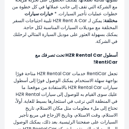
مع الشركة التي تقف إلى جانب عملائها في كل خطوة من
خطوات عمليات تأجير السيارات. *
خيارات سيارات
مختلفة:
يمكن لـ HZR Rent A Car تلبية احتياجات السفر
المختلفة مع موديلات السيارات المناسبة لكل حاجة.
يمكنك بسهولة العثور على موديل السيارة المثالي لرحلتك
في الشركة.
أسطول HZR Rental Car تحت تصرفك مع
RentiCar!
تجعل RentiCar خدمات HZR Rental Car متاحة فورًا
بواجهة سهلة الاستخدام. يمكنك الوصول فورًا إلى أسطول
سيارات HZR Rental Car بالاستفادة من موقعنا. ما
عليك سوى القيام به للوصول إلى سيارات HZR Rental
في المنطقة التي ترغب في استئجارها بسيط للغاية. أولاً،
تحتاج إلى ملء معلومات مثل مكان الاستلام، تاريخ
الاستلام، وقت الاستلام، وتاريخ الإرجاع في مربع تأجير
السيارات على صفحتنا الرئيسية. بعد ذلك، يمكنك الوصول
إلى الموديلات التي تقدمها شركة HZR Rental Car ضمن