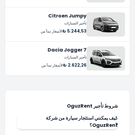
Citroen Jumpy
تأجير السيارات
5.244,53 ₺
الأسعار تبدأ من
Dacia Jogger 7
تأجير السيارات
2.622,26 ₺
الأسعار تبدأ من
شروط تأجير OguzRent
كيف يمكنني استئجار سيارة من شركة
OguzRent؟