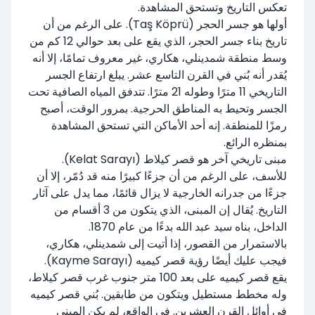
تعكس التاريخ وتستحق المشاهدة.
أولها هو جسر الحجر (Taş Köprü). على الرغم من أن
تاريخ بناء جسر الحجر، الذي يقع على بعد حوالي 12 كم من
وسط منطقة شمدينلي، هكاري، غير معروف تمامًا، إلا أنه
يُقدر أنه بُني في القرن التاسع عشر. يبلغ ارتفاع الجسر
التاريخي 11 مترًا وطوله 21 مترًا. تتدفق المياه الصافية تحت
الجسر وتحيط به المناطق الحرجية. بمرور الوقت، أصبح
رمزًا للمنطقة. إنه أحد الأماكن التي تستحق المشاهدة
بمنظره الرائع.
مبنى تاريخي آخر هو قصر كيلاط (Kelat Sarayı).
للأسف، على الرغم من أن جزءًا كبيرًا منه قد دُمّر، إلا أن
جزءًا من جدرانه الخارجية لا يزال قائمًا، مما يدل على آثار
التاريخ. يُقال إن المبنى، الذي يتكون من 3 أقسام من
الداخل، بناه سيد عبد الله بدءًا من عام 1870.
بالاستمرار من القصور، إذا أتيت إلى شمدينلي، هكاري،
فيجب عليك أيضًا رؤية قصر كيميه (Kayme Sarayı).
يقع قصر كيميه على بعد 100 متر جنوب غرب قصر كيلاط،
وله مخطط مستطيل ويتكون من طابقين. بُني قصر كيميه
في أوائل القرن العشرين. في الواقع، لم يكن المبنى