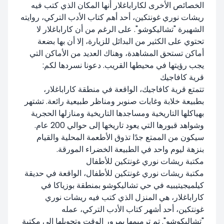
الخصائص الأخرى لكاراباغلار أنها المكان الذي كتب فيه
ريشات نوري غونتكين، أحد أهم كتاب الأدب التركي، روايته
الشهيرة "تشاليكوشو". على الرغم من أن كاراباغلار لا
تحتوي على الكثير من البدائل للزيارة، إلا أن بها بضعة
أماكن تستحق المشاهدة، وهناك العديد من الأماكن التي
يجب رؤيتها في محيطها القريب. دعونا نسردها لكم:
قرية كافاجيك
تتمتع قرية كافاجيك، الواقعة في منطقة كاراباغلار،
بطبيعة خلابة وغابات صنوبر ومناظر طبيعية رائعة. تشتهر
بهياكلها التاريخية ومساجدها التاريخية ومنازلها الحجرية
وشواهد قبورها التي يعود تاريخها إلى حوالي 200 عام.
سيكون من الممتع جدًا تذوق الأطعمة المحلية والقيام
بنزهة ليوم واحد في الطبيعة الخضراء المورقة.
مكتبة ريشات نوري غونتكين للأطفال
مكتبة ريشات نوري غونتكين للأطفال، الواقعة في حديقة
كيلميجيتيبيه في حي تشاليكوشو بمنطقة بوزياكا في
كاراباغلار، هي المنزل الذي كتب فيه ريشات نوري
غونتكين، أحد أشهر كتاب الأدب التركي، عمله
"تشاليكوشو". تم ترميمها بمرور الوقت وتحويلها إلى مكتبة