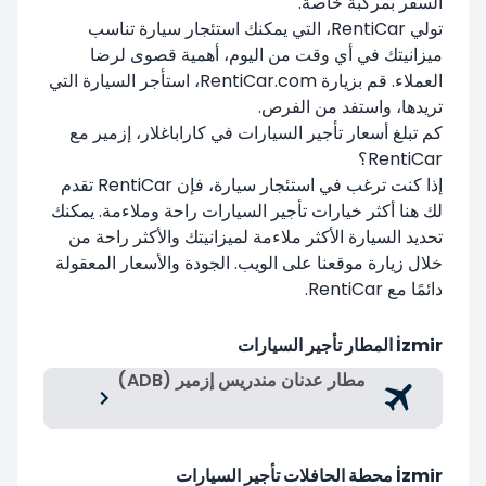
السفر بمركبة خاصة.
تولي RentiCar، التي يمكنك استئجار سيارة تناسب
ميزانيتك في أي وقت من اليوم، أهمية قصوى لرضا
العملاء. قم بزيارة RentiCar.com، استأجر السيارة التي
تريدها، واستفد من الفرص.
كم تبلغ أسعار تأجير السيارات في كاراباغلار، إزمير مع
RentiCar؟
إذا كنت ترغب في استئجار سيارة، فإن RentiCar تقدم
لك هنا أكثر خيارات تأجير السيارات راحة وملاءمة. يمكنك
تحديد السيارة الأكثر ملاءمة لميزانيتك والأكثر راحة من
خلال زيارة موقعنا على الويب. الجودة والأسعار المعقولة
دائمًا مع RentiCar.
İzmir المطار تأجير السيارات
مطار عدنان مندريس إزمير (ADB)
İzmir محطة الحافلات تأجير السيارات