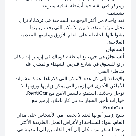
ومركز فني تقام فيه أنشطة ثقافية متنوعة.
تشيشمه
تعد واحدة من أكثر الوجهات السياحية في تركيا. لا تزال
تحتل مرتبة متقدمة بين الأماكن التي يجب زيارتها
بشواطئها الحاصلة على العلم الأزرق وينابيعها المعدنية
العلاجية.
ألسانجاق
ألسانجاق هي حي تابع لمنطقة كونياك في إزمير. إنه مكان
رائع للتسوق في شارع قبرص الشهداء والمشي على
شاطئ البحر.
بالإضافة إلى كل هذه الأماكن التي ذكرناها، هناك عشرات
الأماكن الأخرى في إزمير التي يمكن زيارتها ورؤيتها. لا
تؤجل رحلاتك، استمتع بالسفر الآمن مع RentiCar.
خيارات تأجير السيارات في كاراباغلار، إزمير مع
RentiCar
تفتح إزمير أبوابها لعدد لا يحصى من الأشخاص على مدار
العام، سواء للسياحة أو لأغراض العمل. الطريقة الأكثر
راحة للسفر من مكان إلى آخر للقادمين إلى المدينة هي