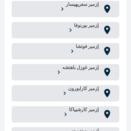
إزمير سفريهيسار
إزمير بورنوفا
إزمير فوتشا
إزمير غوزل باهتشه
إزمير كارابورون
إزمير كارشيياكا
إزمير مينديرس