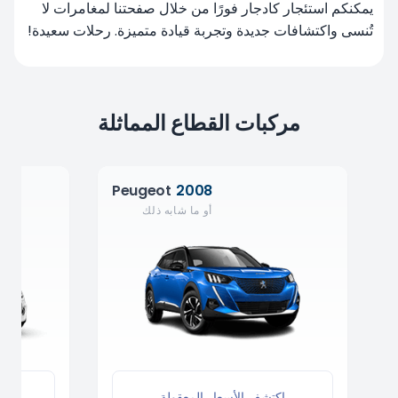
يمكنكم استئجار كادجار فورًا من خلال صفحتنا لمغامرات لا
تُنسى واكتشافات جديدة وتجربة قيادة متميزة. رحلات سعيدة!
مركبات القطاع المماثلة
Peugeot
2008
أو ما شابه ذلك
اكتشف الأسعار المعقولة
اك