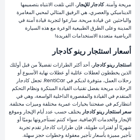
مريحة وآمنة.
كادجار للإيجار
، التي تلفت الانتباه بتصميمها
الديناميكي والعصري، هي الرفيق المثالي لمحبي المغامرة
والباحثين عن قيادة مريحة. سارعوا لتجربة قيادة آمنة في
المدينة وعلى الطرق الطبيعية الوعرة مع هذه السيارة
الرياضية متعددة الاستخدامات الفريدة!
أسعار استئجار رينو كادجار
استئجار رينو كادجار
، أحد أكثر الطرازات تفضيلاً من قبل أولئك
الذين يخططون لعطلات عائلية أو عطلات نهاية الأسبوع أو
رحلات العمل، متوفرة لديكم في RentiCar. تجعل كادجار
الرحلات مريحة بفضل تقنيات القيادة المبتكرة ونظام التحكم
المتقدم في القيادة والمقصورة الداخلية الواسعة، وهي في
انتظاركم في صفحتنا بخيارات عمرية مختلفة وميزات مختلفة.
سعر استئجار رينو كادجار
يختلف حسب عدد أيام الإيجار وموقع
الإيجار والخدمات الإضافية. سواء كنتم تستأجرونها يوميًا أو
شهريًا
أو لفترات طويلة، فإن طرازات كادجار تقدم تجربة
تأجير مميزة بأسعار تأجير معقولة وخطوات حجز سهلة.