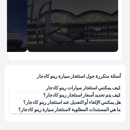
İstanbul
İstanbul
مطار صبيحة كوكجن الدولي
مطار إسطن
أسئلة متكررة حول استئجار سيارة رينو كادجار
كيف يمكنني استئجار سيارات رينو كادجار
كيف يتم تحديد أسعار استئجار رينو كادجار؟
هل يمكنني الإلغاء أو التعديل عند استئجار رينو كادجار؟
ما هي المستندات المطلوبة لاستئجار سيارة رينو كادجار؟
استأجر الآن
استأجر الآن