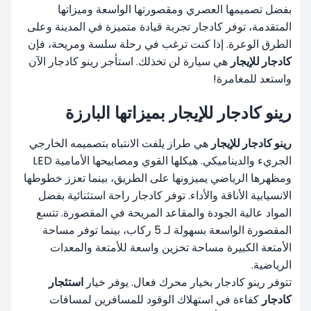
بفضل تصميمها العصري ومقصورتها الواسعة وميزاتها
المتقدمة، توفر كادجار تجربة قيادة متميزة في المدينة وعلى
الطرق الوعرة. إذا كنت ترغب في رحلة سلسة ومريحة، فإن
كادجار للإيجار
هي سيارة لن تخذلك. استأجر رينو كادجار الآن
واستعد للمغامرة!
رينو كادجار للإيجار بميزاتها البارزة
رينو كادجار للإيجار
هي طراز يلفت الانتباه بتصميمه الخارجي
الجريء والديناميكي. هيكلها القوي ومصابيحها الأمامية LED
ومظهرها الرياضي يميزونها على الطريق، بينما تعزز خطوطها
الانسيابية الأناقة والأداء. توفر كادجار راحة استثنائية بفضل
المواد عالية الجودة والمقاعد المريحة في المقصورة. تتسع
المقصورة الواسعة بسهولة لـ 5 ركاب، بينما توفر مساحة
الأمتعة الكبيرة مساحة تخزين واسعة للأمتعة والمعدات
الرياضية.
تتوفر رينو كادجار بخيار محرك فعال. يوفر خيار
استئجار
كادجار
كفاءة في استهلاك الوقود للمسافرين لمسافات