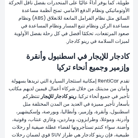
طويلة، كما يوفر أداءً عاليًا على المنحدرات بفضل ناقل الحركة
الأوتوماتيكي ونظام الدفع الأمامي. تمنح أنظمة مساعدة
السائق مثل نظام الفرامل المانعة للانغلاق (ABS) ونظام
مساعدة الركن ونظام تتبع المسار ونظام المساعدة في
صعود المرتفعات، تحكمًا أفضل في كل رحلة بفضل الأولوية
لميزات السلامة في رينو كادجار.
كادجار للإيجار في اسطنبول وأنقرة
وإزمير وجميع أنحاء تركيا
تقدم RentiCar إمكانية استئجار السيارة التي تريدها بسهولة
وأمان من مدينتك من خلال شركاء أعمال قيمين لديهم مكاتب
تأجير في جميع أنحاء تركيا.
رينو كادجار للإيجار
تنتظركم
بأسعار تأجير مميزة في العديد من المدن المختلفة مثل
اسطنبول
، وأنقرة، وإزمير، وأنطاليا، وبورصة، وإسكيشهير،
وأدرنة، وموغلا، و
طرابزون
، وماردين، وغازي عنتاب، وقونية،
وأضنة. سواء كنتم تستأجرونها لقضاء عطلة صيفية أو رحلات
طبيعية، فإن رينو كادجار هي طراز SUV قوي لضمان رحلات