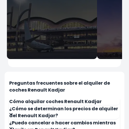
İstanbul
İstanbul
Aeropuerto de Sabiha Gökçen
Aeropuerto
Preguntas frecuentes sobre el alquiler de
coches Renault Kadjar
Cómo alquilar coches Renault Kadjar
¿Cómo se determinan los precios de alquiler
del Renault Kadjar?
Alquilar ahora
Alquilar a
¿Puedo cancelar o hacer cambios mientras