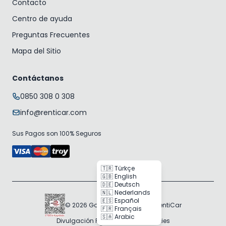
Contacto
Centro de ayuda
Preguntas Frecuentes
Mapa del Sitio
Contáctanos
0850 308 0 308
info@renticar.com
Sus Pagos son 100% Seguros
🇹🇷 Türkçe
🇬🇧 English
🇩🇪 Deutsch
🇳🇱 Nederlands
🇪🇸 Español
© 2026 Gogocar Bilişim A.Ş. | RentiCar
🇫🇷 Français
🇸🇦 Arabic
Divulgación RGPD
Política de Cookies