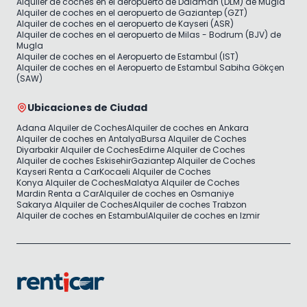
Alquiler de coches en el aeropuerto de Dalaman (DLM) de Mugla
Alquiler de coches en el aeropuerto de Gaziantep (GZT)
Alquiler de coches en el aeropuerto de Kayseri (ASR)
Alquiler de coches en el aeropuerto de Milas - Bodrum (BJV) de
Mugla
Alquiler de coches en el Aeropuerto de Estambul (IST)
Alquiler de coches en el Aeropuerto de Estambul Sabiha Gökçen
(SAW)
Ubicaciones de Ciudad
Adana Alquiler de Coches
Alquiler de coches en Ankara
Alquiler de coches en Antalya
Bursa Alquiler de Coches
Diyarbakir Alquiler de Coches
Edirne Alquiler de Coches
Alquiler de coches Eskisehir
Gaziantep Alquiler de Coches
Kayseri Renta a Car
Kocaeli Alquiler de Coches
Konya Alquiler de Coches
Malatya Alquiler de Coches
Mardin Renta a Car
Alquiler de coches en Osmaniye
Sakarya Alquiler de Coches
Alquiler de coches Trabzon
Alquiler de coches en Estambul
Alquiler de coches en Izmir