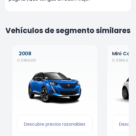
Vehículos de segmento similares
2008
Mini
Coop
O SIMILAR
O SIMILAR
Descubre precios razonables
Descubr