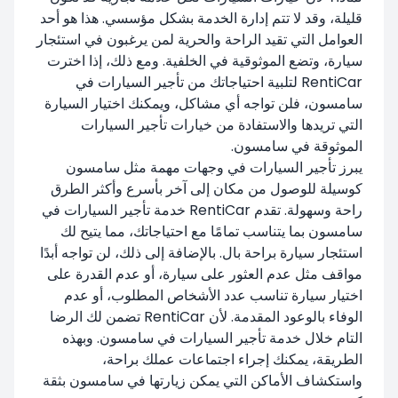
قليلة، وقد لا تتم إدارة الخدمة بشكل مؤسسي. هذا هو أحد
العوامل التي تقيد الراحة والحرية لمن يرغبون في استئجار
سيارة، وتضع الموثوقية في الخلفية. ومع ذلك، إذا اخترت
RentiCar لتلبية احتياجاتك من تأجير السيارات في
سامسون، فلن تواجه أي مشاكل، ويمكنك اختيار السيارة
التي تريدها والاستفادة من خيارات تأجير السيارات
الموثوقة في سامسون.
يبرز تأجير السيارات في وجهات مهمة مثل سامسون
كوسيلة للوصول من مكان إلى آخر بأسرع وأكثر الطرق
راحة وسهولة. تقدم RentiCar خدمة تأجير السيارات في
سامسون بما يتناسب تمامًا مع احتياجاتك، مما يتيح لك
استئجار سيارة براحة بال. بالإضافة إلى ذلك، لن تواجه أبدًا
مواقف مثل عدم العثور على سيارة، أو عدم القدرة على
اختيار سيارة تناسب عدد الأشخاص المطلوب، أو عدم
الوفاء بالوعود المقدمة. لأن RentiCar تضمن لك الرضا
التام خلال خدمة تأجير السيارات في سامسون. وبهذه
الطريقة، يمكنك إجراء اجتماعات عملك براحة،
واستكشاف الأماكن التي يمكن زيارتها في سامسون بثقة