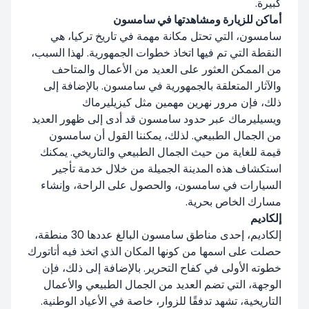
كبيرة.
أماكن للزيارة ومشاهدتها في سامسون
سامسون، التي تحتل مكانة مهمة في تاريخ تركيا، هي
النقطة التي تم فيها اتخاذ خطوات الجمهورية. لهذا السبب،
من الممكن العثور على العديد من الأعمال والمتاحف
والآثار المتعلقة بالجمهورية في سامسون. بالإضافة إلى
ذلك، فإن مرور نهرين مهمين مثل كيزيليرماك
ويسيليرماك عبر حدود سامسون قد أدى إلى ظهور العديد
من الجمال الطبيعي. لذلك، يمكننا القول أن سامسون
قيمة للغاية من حيث الجمال الطبيعي والتاريخي. يمكنك
استكشاف هذه المدينة الجميلة من خلال خدمة تأجير
السيارات في سامسون، والحصول على الراحة، وإنشاء
مسارك الخاص بحرية.
إلكاديم
إلكاديم، إحدى مناطق سامسون البالغ عددها 30 منطقة،
حصلت على اسمها من كونها المكان الذي اتخذ فيه أتاتورك
خطوته الأولى في كفاح التحرير. بالإضافة إلى ذلك، فإن
الوجهة، التي تضم العديد من الجمال الطبيعي والأعمال
التاريخية، تشهد تدفقًا للزوار، خاصة في الأعياد الوطنية.