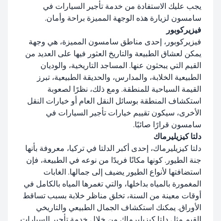
يجب عليك الاستفادة من خدمة تأجير السيارات في
سامسون لزيارة هذه الوجهة المميزة براحة وأمان.
فيزيركوبور
فيزيركوبور، إحدى مناطق سامسون المميزة، هي وجهة
يمكن لعشاق الطبيعة والتاريخ العثور فيها على العديد من
القيم التي يبحثون عنها. المساجد التاريخية، والوديان
الطبيعية الخلابة، والمدارس، والحديقة الطبيعية، تبرز
القيمة السياحية للمنطقة. ومع ذلك، نظرًا لصعوبة
استكشاف المنطقة بوسائل النقل العام أو خيارات النقل
الأخرى، سيكون تقييم خيارات تأجير السيارات في
سامسون قرارًا صائبًا.
دلتا كيزيليرماك
دلتا كيزيليرماك، إحدى أكبر الدلتا في تركيا، معروفة بأنها
جنة الطيور. كونها مكانًا فريدًا من نوعه في الطبيعة، فإن
استضافتها لأنواع الطيور يضيف إلى جمالها. الغابات
المغمورة بالمياه بداخلها، والتي تغمرها المياه بالكامل في
أوقات معينة من السنة، تخلق مناظر خلابة بسبب تساقط
الأوراق. يمكنك استكشاف الجمال الطبيعي والتاريخي
القيم مثل دلتا كيزيليرماك من خلال خدمة تأجير السيارات