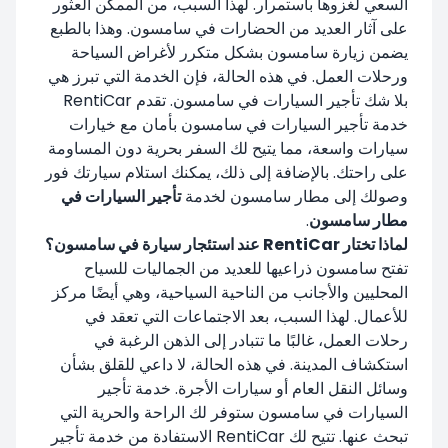
السعي لغزوها باستمرار. لهذا السبب، من الممكن العثور
على آثار العديد من الحضارات في سامسون. وهذا بالطبع
يضمن زيارة سامسون بشكل متكرر لأغراض السياحة
ورحلات العمل. في هذه الحالة، فإن الخدمة التي تبرز هي
بلا شك تأجير السيارات في سامسون. تقدم RentiCar
خدمة تأجير السيارات في سامسون بأمان مع خيارات
سيارات واسعة، مما يتيح لك السفر بحرية دون المساومة
على راحتك. بالإضافة إلى ذلك، يمكنك استلام سيارتك فور
وصولك إلى مطار سامسون لخدمة
تأجير السيارات في
مطار سامسون
.
لماذا تختار RentiCar عند استئجار سيارة في سامسون؟
تفتح سامسون ذراعيها للعديد من الجماليات للسياح
المحليين والأجانب من الناحية السياحية، وهي أيضًا مركز
للأعمال. لهذا السبب، بعد الاجتماعات التي تعقد في
رحلات العمل، غالبًا ما تتبادر إلى الذهن الرغبة في
استكشاف المدينة. في هذه الحالة، لا داعي للقلق بشأن
وسائل النقل العام أو سيارات الأجرة. خدمة تأجير
السيارات في سامسون ستوفر لك الراحة والحرية التي
تبحث عنها. تتيح لك RentiCar الاستفادة من خدمة تأجير