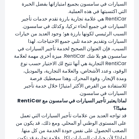
السيارات في سامسون بجميع امتيازاتها بفضل الخبرة
التي اكتسبتها في هذه العملية.
RentiCar هي علامة تجارية بارزة تقدم خدمات تأجير
السيارات في جميع أنحاء تركيا، وكذلك في سامسون.
السبب الرئيسي لكونها بارزة هو؛ وجود العديد من خيارات
السيارات وتقديم خدمة تلبي جميع الاحتياجات. لهذا
السبب، فإن العنوان الصحيح لخدمة تأجير السيارات في
سامسون هو بلا شك RentiCar. ميزة أخرى مهمة لعلامة
RentiCar التجارية هي أنها تتيح لك الاختيار حسب نوع
الوقود، وعدد الأشخاص، والعلامة التجارية، والموديل،
ومدة الإيجار، وقوة المحرك. وهذا سيعطيك فرصة
للاستفادة من الفرص الأكثر امتيازًا خلال خدمة تأجير
السيارات في سامسون.
لماذا يعتبر تأجير السيارات في سامسون مع RentiCar
مفيدًا؟
قد تواجه العديد من علامات تأجير السيارات التي تعمل
على المستوى الوطني أو المحلي. ومع ذلك، قد يكون من
الصعب الحصول على نفس جودة الخدمة من كل منها.
لماذا؟ لأن خيارات السيارات لكل علامة تجارية قد تكون