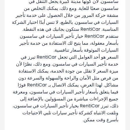
سامسون. لأن كونها مدينة كبيرة يجعل التنقل في
سامسون صعبًا للغاية. ومع ذلك، يمكنك التخلص من
مشقة حركة المرور من خلال الحصول على خدمة تأجير
السيارات في سامسون. بالطبع، لا تنس أبدًا اختيار الشركة
المناسبة. RentiCar ستكون بجانبك في هذه النقطة.
ستقدم RentiCar خيار تأجير السيارات في سامسون
بأسعار معقولة، مما يتيح لك الاستفادة من خدمة تأجير
السيارات الموثوقة بأسعار تنافسية.
السعر هو أحد العوامل التي تجعل RentiCar تبرز في
خدمة تأجير السيارات في سامسون. ومع ذلك، نظرًا لأن
ميزة السعر لا تقلل من جودة الخدمة، يمكنك الاستفادة
من فرص مثل الأمان والراحة والسهولة والسرعة دون
مشاكل. لهذا الغرض، يمكنك الاتصال بـ RentiCar فورًا
فيما يتعلق بأسعار تأجير السيارات في سامسون، ومعرفة
جميع الإجراءات مباشرة من المسؤولين. بالإضافة إلى
ذلك، تبرز RentiCar بخيار تأجير السيارات في سامسون،
وتلفت الانتباه كشركة تأجير سيارات تلبي الاحتياجات
بأسرع وقت ممكن.