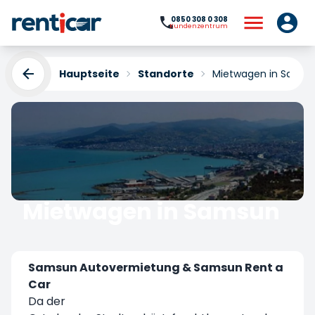
0850 308 0 308
Kundenzentrum
Hauptseite
Standorte
Mietwagen in Samsu
Mietwagen in Samsun
Yükleniyor...
Samsun Autovermietung & Samsun Rent a
Car
Da der