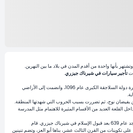
 الذي يحمل اسمها. تقع هذه المنطقة على بعد 46 كم من مركز شيرناك، وتشتهر بأنها واحدة من أقدم المدن في بلاد ما بين النهرين.
تأجير سيارات في شيرناك جيزري
.
استضافت جيزري، منذ عام 2000 قبل الميلاد، حضارات بابل وآشور وميديا وفارس والسلوقيين والساسانيين والعرب. دخلت تحت سيطرة دولة السلاجقة الكبرى عام 1096، وانضمت إلى الأراضي
اد من قبل الجوديين على شكل سفينة متأثرين بفيضان نوح، ثم تضررت بسبب الحروب التي شهدتها المنطقة.
داخل القلعة العديد من الأقسام المثيرة للاهتمام مثل المدرسة
المسجد الكبير وباب مقبض التنين هما ثاني أهم مكانين يجب زيارتهما في جيزري. تم استخدام المبنى، الذي كان كنيسة في الأصل، كمسجد عام 639 بعد قبول الإسلام في شيرناك جيزري. قام
1، وتم ترميمها مرتين في عامي 1945 و 1971. تحتوي مقابض أبواب المسجد على تكوينات من القرن الثالث عشر، بناها أبو العز، وتضم تنينين