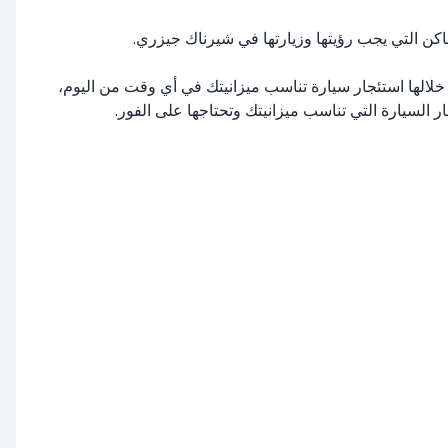
كن التي يجب رؤيتها وزيارتها في شيرناك جيزري.
السيارات لتسهيل الرحلات السياحية في المناطق السياحية، وتقدم RentiCar، التي يمكنك من خلالها استئجار سيارة تناسب ميزانيتك في أي وقت من اليوم،
ر السيارة التي تناسب ميزانيتك وتحتاجها على الفور.