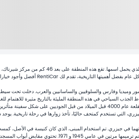
تقع جيزري في منطقة جنوب شرق الأناضول، في سهل جيزري
ا التاريخية، تقدم لك RentiCar أفضل وأجود خيارات
أول نقطة يزورها عشاق التاريخ بكثرة هي قلعة جيزري. تم بناء القلعة عام 4000 قبل الميل
يزري، التي تستخدم كمتحف حاليًا، تأخذ زوارها في رحلة تاريخية. يوجد 
العباسيون بهدمه وإعادة بنائه. تم بناء مئذنته المربعة عام 156