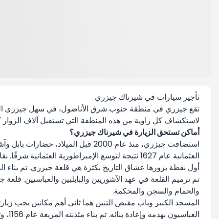
تأجير سيارات في شيرناك جيزري
لاستكشاف كل زاوية من هذه المنطقة التي تستقبل آلاف الزوار كل عام بفضل أهميته
أماكن تستحق الزيارة في شيرناك جيزري؟
العثمانية عام 1627 نتيجة لتوسع الإمبراطورية العثمانية شرقًا. نقاط الجذب السياحي في هذه المنطقة المليئة بالتاريخ مثيرة للاهتمام للغاية.
تم ترميم القلعة في عهد الآشوريين والبابليين والعباسيين. قلعة ج
والحمام والسجن والمحكمة.