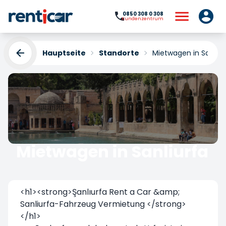
0850 308 0 308
Kundenzentrum
Hauptseite
Standorte
Mietwagen in Sanliur
Mietwagen in Sanliurfa
Yükleniyor...
<h1><strong>Şanlıurfa Rent a Car &amp;
Sanliurfa-Fahrzeug Vermietung </strong>
</h1>