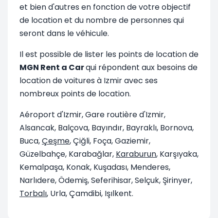
et bien d'autres en fonction de votre objectif
de location et du nombre de personnes qui
seront dans le véhicule.
Il est possible de lister les points de location de
MGN Rent a Car
qui répondent aux besoins de
location de voitures à Izmir avec ses
nombreux points de location.
Aéroport d'Izmir, Gare routière d'Izmir,
Alsancak, Balçova, Bayındır, Bayraklı, Bornova,
Buca,
Çeşme
, Çiğli, Foça, Gaziemir,
Güzelbahçe, Karabağlar,
Karaburun
, Karşıyaka,
Kemalpaşa, Konak, Kuşadası, Menderes,
Narlıdere, Ödemiş, Seferihisar, Selçuk, Şirinyer,
Torbalı
, Urla, Çamdibi, Işılkent.