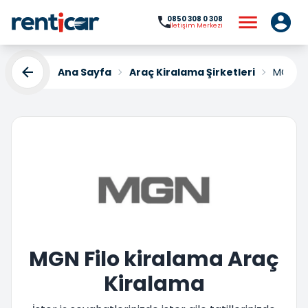
0850 308 0 308
İletişim Merkezi
Ana Sayfa
Araç Kiralama Şirketleri
MGN Fil
MGN Filo kiralama Araç
Kiralama