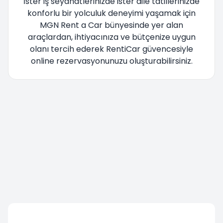
İster iş seyahatlerinizde ister aile tatillerinizde
konforlu bir yolculuk deneyimi yaşamak için
MGN Rent a Car bünyesinde yer alan
araçlardan, ihtiyacınıza ve bütçenize uygun
olanı tercih ederek RentiCar güvencesiyle
online rezervasyonunuzu oluşturabilirsiniz.
Yönlendiriliyorsunuz lütfen bekleyiniz....