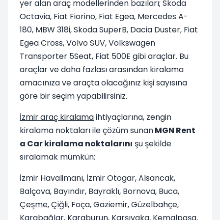
yer alan araç modellerinden bazıları; Skoda
Octavia, Fiat Fiorino, Fiat Egea, Mercedes A-
180, MBW 318i, Skoda SuperB, Dacia Duster, Fiat
Egea Cross, Volvo SUV, Volkswagen
Transporter 5Seat, Fiat 500E gibi araçlar. Bu
araçlar ve daha fazlası arasından kiralama
amacınıza ve araçta olacağınız kişi sayısına
göre bir seçim yapabilirsiniz.
İzmir araç kiralama
ihtiyaçlarına, zengin
kiralama noktaları ile çözüm sunan
MGN Rent
a Car kiralama noktalarını
şu şekilde
sıralamak mümkün:
İzmir Havalimanı, İzmir Otogar, Alsancak,
Balçova, Bayındır, Bayraklı, Bornova, Buca,
Çeşme
, Çiğli, Foça, Gaziemir, Güzelbahçe,
Karabağlar,
Karaburun
, Karşıyaka, Kemalpaşa,