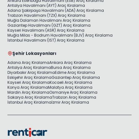
Ankara Esenboğa Havalimanı (ESB) Araç Kiralama
Antalya Havalimanı (AYT) Araç Kiralama
Adana Şakirpaşa Havalimanı (ADA) Araç Kiralama
Trabzon Havalimanı (TZX) Araç Kiralama
Muğla Dalaman Havalimanı Araç Kiralama
Gaziantep Havalimanı (GZT) Araç Kiralama
Kayseri Havalimanı (ASR) Araç Kiralama
Muğla Milas - Bodrum Havalimanı (BJV) Araç Kiralama
İstanbul Havalimanı (IST) Araç Kiralama
Şehir Lokasyonları
Adana Araç Kiralama
Ankara Araç Kiralama
Antalya Araç Kiralama
Bursa Araç Kiralama
Diyarbakır Araç Kiralama
Edirne Araç Kiralama
Eskişehir Araç Kiralama
Gaziantep Araç Kiralama
Kayseri Araç Kiralama
Kocaeli Araç Kiralama
Konya Araç Kiralama
Malatya Araç Kiralama
Mardin Araç Kiralama
Osmaniye Araç Kiralama
Sakarya Araç Kiralama
Trabzon Araç Kiralama
İstanbul Araç Kiralama
İzmir Araç Kiralama