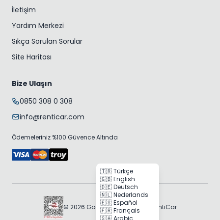
İletişim
Yardım Merkezi
Sıkça Sorulan Sorular
Site Haritası
Bize Ulaşın
0850 308 0 308
info@renticar.com
Ödemeleriniz %100 Güvence Altında
🇹🇷 Türkçe
🇬🇧 English
🇩🇪 Deutsch
🇳🇱 Nederlands
🇪🇸 Español
© 2026 Gogocar Bilişim A.Ş. | RentiCar
🇫🇷 Français
🇸🇦 Arabic