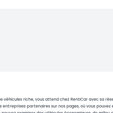
 de véhicules riche, vous attend chez RentiCar avec sa rés
 entreprises partenaires sur nos pages, où vous pouvez e
ous pouvez examiner des véhicules économiques, de milie