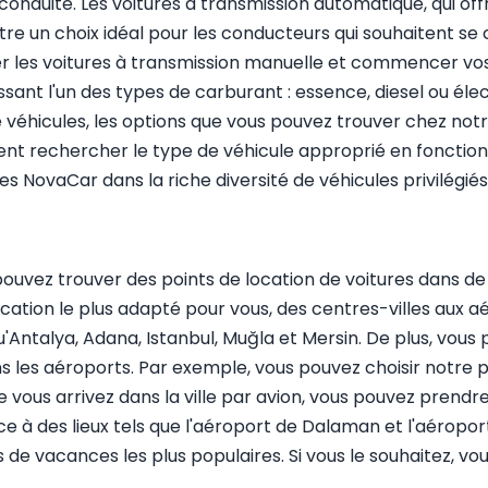
onduite. Les voitures à transmission automatique, qui off
être un choix idéal pour les conducteurs qui souhaitent s
er les voitures à transmission manuelle et commencer vos
nt l'un des types de carburant : essence, diesel ou électriqu
 véhicules, les options que vous pouvez trouver chez notr
ment rechercher le type de véhicule approprié en fonctio
NovaCar dans la riche diversité de véhicules privilégiés
pouvez trouver des points de location de voitures dans de
location le plus adapté pour vous, des centres-villes aux 
u'Antalya, Adana, Istanbul, Muğla et Mersin. De plus, vou
dans les aéroports. Par exemple, vous pouvez choisir notre 
sque vous arrivez dans la ville par avion, vous pouvez pre
 à des lieux tels que l'aéroport de Dalaman et l'aéropor
s de vacances les plus populaires. Si vous le souhaitez, 