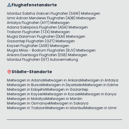
Flughafenstandorte
Istanbul Sabiha Gokcen Flughafen (SAW) Mietwagen
Izmir Adnan Menderes Flughafen (ADB) Mietwagen
Antalya Flughafen (AYT) Mietwagen
Adana Sakirpasa Flughafen (ADA) Mietwagen
Trabzon Flughafen (TZX) Mietwagen
Mugla Dalaman Flughafen (DLM) Mietwagen
Gaziantep Flughafen (GZT) Mietwagen
Kayseri Flughafen (ASR) Mietwagen
Mugla Milas - Bodrum Flughafen (BJV) Mietwagen
Ankara Esenboga Flughafen (ESB) Mietwagen
Istanbul Flughafen (IST) Autovermietung
Städte-Standorte
Mietwagen in Adana
Mietwagen in Ankara
Mietwagen in Antalya
Mietwagen in Bursa
Mietwagen in Diyarbakır
Mietwagen in Edirne
Mietwagen in Eskişehir
Mietwagen in Gaziantep
Mietwagen in Kayseri
Mietwagen in Kocaeli
Mietwagen in Konya
Mietwagen in Malatya
Mietwagen in Mardin
Mietwagen in Osmaniye
Mietwagen in Sakarya
Mietwagen in Trabzon
Mietwagen in Istanbul
Mietwagen in Izmir