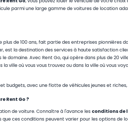
ure Rent Go
, vous pouvez louer le véhicule de votre choix 
icule parmi une large gamme de voitures de location adap
de plus de 100 ans, fait partie des entreprises pionnières 
 est la destination des services à haute satisfaction cli
 le domaine. Avec Rent Go, qui opère dans plus de 20 ville
a ville où vous vous trouvez ou dans la ville où vous voy
 et budgets, avec une flotte de véhicules jeunes et riche
ure Rent Go ?
tion de voiture. Connaître à l'avance les
conditions de 
s que ces conditions peuvent varier pour les options de l