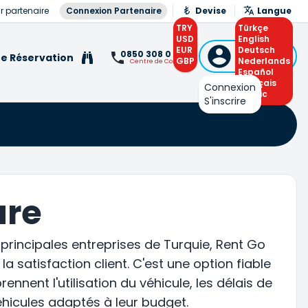
r partenaire
Connexion Partenaire
Devise
Langue
TRY
Türkçe
USD
English
EUR
Connexion
Deutsch
0850 308 0 308
e Réservation
GBP
ou S'inscrire
Nederlands
Centre de Contact
Español
Français
Connexion
Arabic
S'inscrire
ure
 principales entreprises de Turquie, Rent Go
 satisfaction client. C'est une option fiable
nnent l'utilisation du véhicule, les délais de
 véhicules adaptés à leur budget.