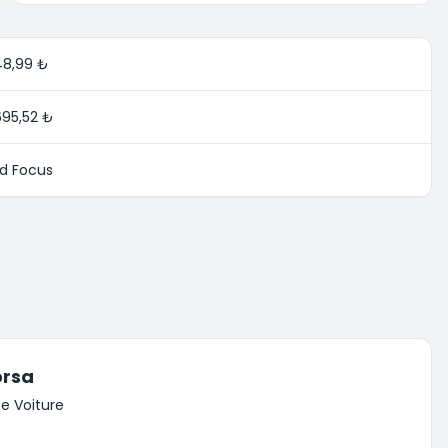
48,99 ₺
695,52 ₺
rd Focus
orsa
e Voiture