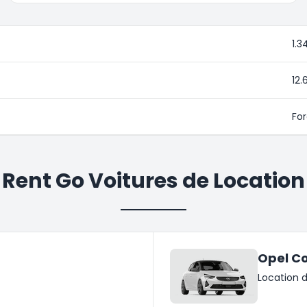
1.3
12.
Fo
Rent Go Voitures de Location
Opel C
Location d