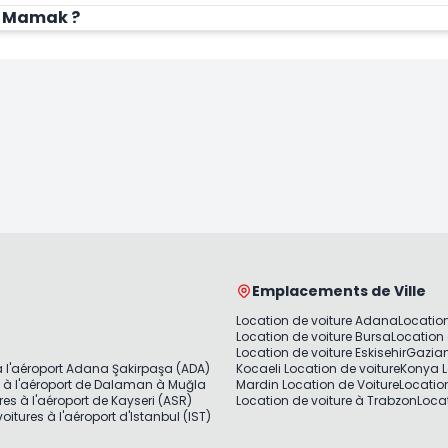
ra Mamak ?
Emplacements de Ville
Location de voiture Adana
Location
Location de voiture Bursa
Location 
Location de voiture Eskisehir
Gazian
à l'aéroport Adana Şakirpaşa (ADA)
Kocaeli Location de voiture
Konya L
s à l'aéroport de Dalaman à Muğla
Mardin Location de Voiture
Locatio
res à l'aéroport de Kayseri (ASR)
Location de voiture à Trabzon
Locat
oitures à l'aéroport d'Istanbul (IST)