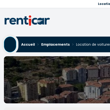
Locati
Accueil
Emplacements
Location de voitur
Location de voitures Mam
Yükleniyor...