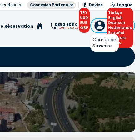
r partenaire
Connexion Partenaire
Devise
Langue
TRY
Türkçe
USD
English
EUR
Connexion
Deutsch
0850 308 0 308
e Réservation
GBP
ou S'inscrire
Nederlands
Centre de Contact
Español
Français
Connexion
Arabic
S'inscrire