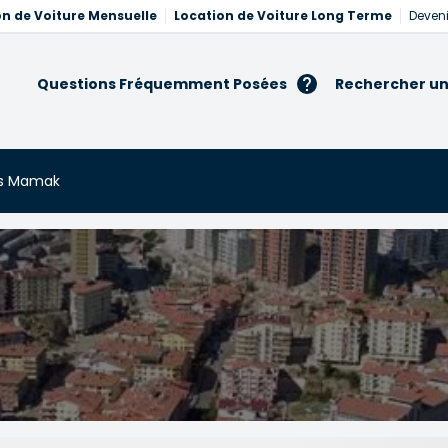
on de Voiture Mensuelle
Location de Voiture Long Terme
Deveni
Questions Fréquemment Posées
Rechercher un
es Mamak
ak