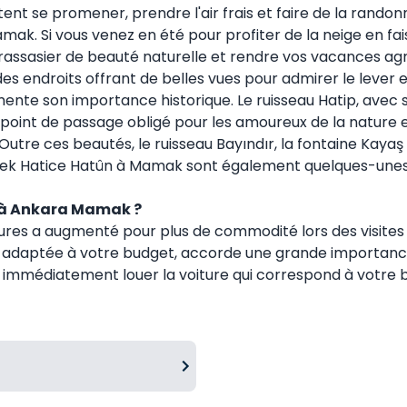
tent se promener, prendre l'air frais et faire de la rando
Mamak. Si vous venez en été pour profiter de la neige en fai
rassasier de beauté naturelle et rendre vos vacances ag
ndroits offrant de belles vues pour admirer le lever et le
nte son importance historique. Le ruisseau Hatip, avec 
oint de passage obligé pour les amoureux de la nature et l
 Outre ces beautés, le ruisseau Bayındır, la fontaine Kayaş
Nenek Hatice Hatûn à Mamak sont également quelques-unes 
s à Ankara Mamak ?
res a augmenté pour plus de commodité lors des visites d
adaptée à votre budget, accorde une grande importance à l
z immédiatement louer la voiture qui correspond à votre b