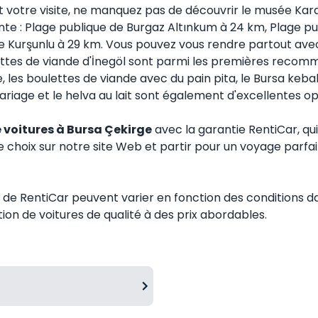
 votre visite, ne manquez pas de découvrir le musée Kara
ante : Plage publique de Burgaz Altınkum à 24 km, Plage 
Kurşunlu à 29 km. Vous pouvez vous rendre partout avec l
ettes de viande d'İnegöl sont parmi les premières recomm
s boulettes de viande avec du pain pita, le Bursa kebab, l
age et le helva au lait sont également d'excellentes opti
 voitures à Bursa Çekirge
avec la garantie RentiCar, qui
re choix sur notre site Web et partir pour un voyage parfa
de RentiCar peuvent varier en fonction des conditions da
ion de voitures de qualité à des prix abordables.