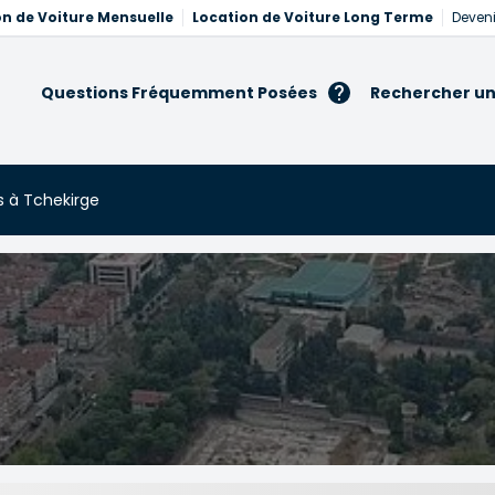
on de Voiture Mensuelle
Location de Voiture Long Terme
Deveni
Questions Fréquemment Posées
Rechercher un
s à Tchekirge
hekirge