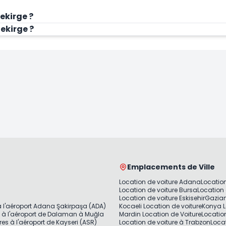
ekirge ?
Çekirge ?
Emplacements de Ville
Location de voiture Adana
Location
Location de voiture Bursa
Location 
Location de voiture Eskisehir
Gazian
à l'aéroport Adana Şakirpaşa (ADA)
Kocaeli Location de voiture
Konya L
s à l'aéroport de Dalaman à Muğla
Mardin Location de Voiture
Locatio
res à l'aéroport de Kayseri (ASR)
Location de voiture à Trabzon
Locat