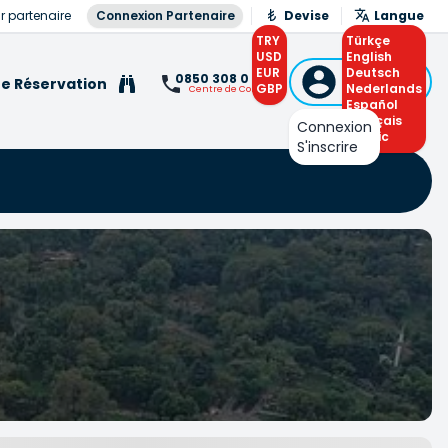
r partenaire
Connexion Partenaire
Devise
Langue
TRY
Türkçe
USD
English
EUR
Connexion
Deutsch
0850 308 0 308
e Réservation
GBP
ou S'inscrire
Nederlands
Centre de Contact
Español
Français
Connexion
Arabic
S'inscrire