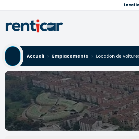
Locati
Accueil
Emplacements
Location de voiture
Location de voitures à Tc
Yükleniyor...