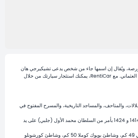
بورصة، ويُقال إن اسمها جاء من شخص يدعى تشيكيرجي هان
عاش في العهد العثماني. كما أن هناك رواية أخرى مفادها أن اسم المنطقة جاء نتيجة غزو الجراد الذي حدث في تلك المنطقة خلال العهد العثماني. مع RentiCar، يمكنك استئجار سيارتك من خلال
لشلالات، والمتاحف، والمساجد التاريخية، والمسرح المفتوح في
المدرسة الخضراء، وهي واحدة من أقدم المدارس الدينية في الدولة العثمانية، تُعرف أيضًا باسم مدرسة السلطانية. تم بناؤها بين عامي 1414 و 1424 بأمر من السلطان محمد الأول (جلبي) على يد
تبلغ المسافة من بورصة تشيكيرجي إلى الشواطئ: شاطئ بورغاز ألتينكوم العام 24 كم، وشاطئ كومكايا العام 32 كم، وشاطئ إيغيرجي 49 كم، وشاطئ بويوك كوملا 50 كم، وشاطئ كورشونلو