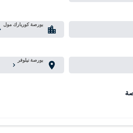
بورصة كوربارك مول
بورصة نيلوفر
صة