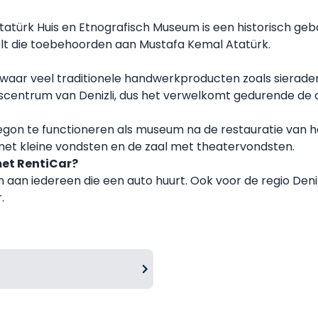
 Atatürk Huis en Etnografisch Museum is een historisch ge
elt die toebehoorden aan Mustafa Kemal Atatürk.
kel waar veel traditionele handwerkproducten zoals sier
adscentrum van Denizli, dus het verwelkomt gedurende de 
gon te functioneren als museum na de restauratie van h
met kleine vondsten en de zaal met theatervondsten.
met RentiCar?
an iedereen die een auto huurt. Ook voor de regio Denizli 
.