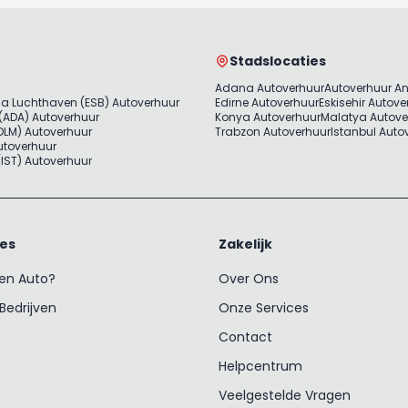
Stadslocaties
Adana Autoverhuur
Autoverhuur A
a Luchthaven (ESB) Autoverhuur
Edirne Autoverhuur
Eskisehir Autove
(ADA) Autoverhuur
Konya Autoverhuur
Malatya Autove
LM) Autoverhuur
Trabzon Autoverhuur
Istanbul Auto
utoverhuur
 (IST) Autoverhuur
ces
Zakelijk
een Auto?
Over Ons
Bedrijven
Onze Services
Contact
Helpcentrum
Veelgestelde Vragen