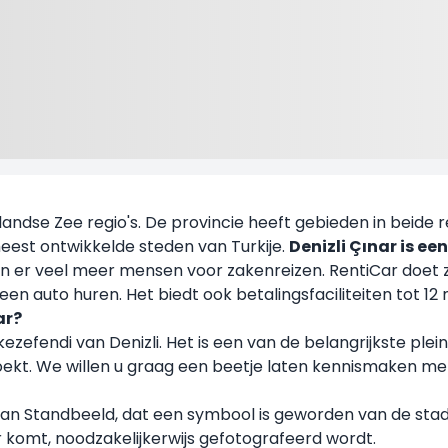
andse Zee regio's. De provincie heeft gebieden in beide regi
meest ontwikkelde steden van Turkije.
Denizli Çınar is e
n er veel meer mensen voor zakenreizen. RentiCar doet zi
en auto huren. Het biedt ook betalingsfaciliteiten tot 12
ar?
kezefendi van Denizli. Het is een van de belangrijkste plei
zoekt. We willen u graag een beetje laten kennismaken me
aan Standbeeld, dat een symbool is geworden van de stad D
 komt, noodzakelijkerwijs gefotografeerd wordt.