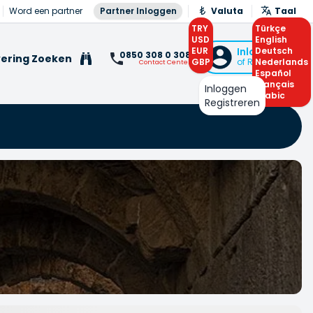
Word een partner
Partner Inloggen
Valuta
Taal
TRY
Türkçe
USD
English
EUR
Inloggen
Deutsch
0850 308 0 308
ering Zoeken
GBP
of Registreren
Nederlands
Contact Center
Español
Français
Inloggen
Arabic
Registreren