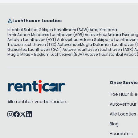
Luchthaven Locaties
Istanbul Sabiha Gökçen Havalimanı (SAW) Araç Kiralama
Izmir Adnan Menderes Luchthaven (ADB) Autoverhuur
Ankara Esenbog
Antalya Luchthaven (AYT) Autoverhuur
Adana Sakirpasa Luchthaven 
Trabzon Luchthaven (TZX) Autoverhuur
Mugla Dalaman Luchthaven (D
Gaziantep Luchthaven (GZT) Autoverhuur
Kayseri Luchthaven (ASR) A
Mugla Milas - Bodrum Luchthaven (BJV) Autoverhuur
Istanbul Airport
Onze Servi
Hoe Huur Ik 
Alle rechten voorbehouden.
Autoverhuur 
Alle Locaties
Blog
Huurauto's