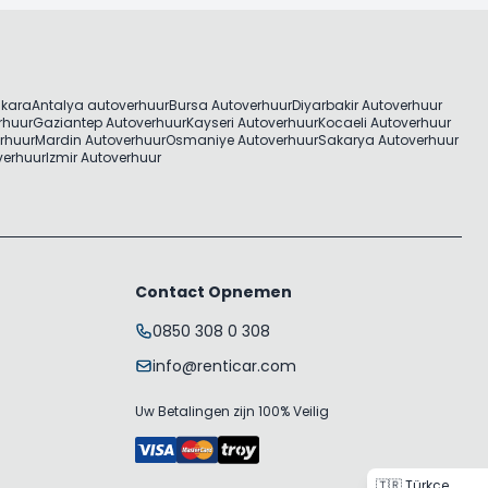
nkara
Antalya autoverhuur
Bursa Autoverhuur
Diyarbakir Autoverhuur
rhuur
Gaziantep Autoverhuur
Kayseri Autoverhuur
Kocaeli Autoverhuur
rhuur
Mardin Autoverhuur
Osmaniye Autoverhuur
Sakarya Autoverhuur
verhuur
Izmir Autoverhuur
Contact Opnemen
0850 308 0 308
info@renticar.com
Uw Betalingen zijn 100% Veilig
🇹🇷 Türkçe